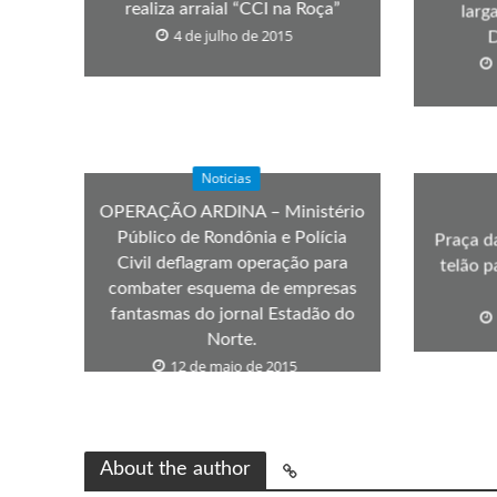
realiza arraial “CCI na Roça”
larg
4 de julho de 2015
D
Noticias
OPERAÇÃO ARDINA – Ministério
Público de Rondônia e Polícia
Praça da
Civil deflagram operação para
telão p
combater esquema de empresas
fantasmas do jornal Estadão do
Norte.
12 de maio de 2015
About the author