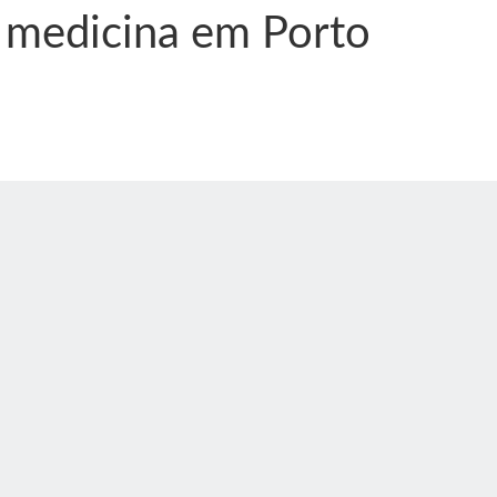
 medicina em Porto
nônima, Como usam o nome de Jesus para ganhar dinheiro
tlas intriga a Humanidade