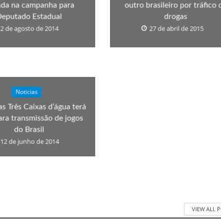
ada na campanha para
outro brasileiro por tráfico 
eputado Estadual
drogas
2 de agosto de 2014
27 de abril de 2015
Noticias
s Três Caixas d’água terá
ara transmissão de jogos
do Brasil
12 de junho de 2014
VIEW ALL 