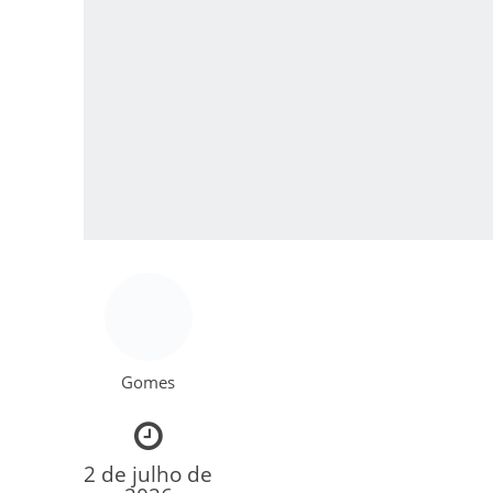
Os segredos não re
FILME: Como um Mo
Gomes
2 de julho de