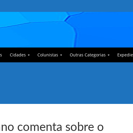
s
Cidades
Colunistas
Outras Categorias
Expedie
 Corajoso e a Anciã Marleninha na luta contra Bafoncinho e sua gangue
ano comenta sobre o