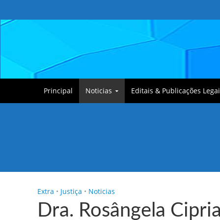
Principal
Noticias
Editais & Publicações Legai
Tullin, o Cãozinho
Extra
•
Justiça
•
Noticias
Dra. Rosângela Cipri