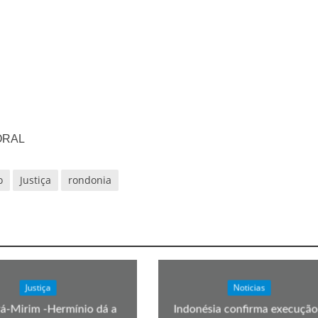
ORAL
o
Justiça
rondonia
Justiça
Noticias
á-Mirim -Hermínio dá a
Indonésia confirma execução