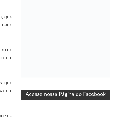
), que
irmado
rro de
ndo em
ma produção Folha Filmes
es que
ava um
Acesse nossa Página do Facebook
em sua