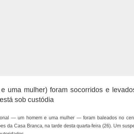
o Kong ajudou o Imperador Dom Pedro I na Independência do Brasil
 uma mulher) foram socorridos e levado
 está sob custódia
cional — um homem e uma mulher — foram baleados no cen
es da Casa Branca, na tarde desta quarta-feira (26). Um suspei
autoridades.