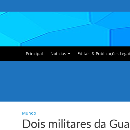
Principal
Noticias
Editais & Publicações Legai
Tullin, o Cãozinho
Mundo
Dois militares da Gu