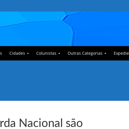
s
Cidades
Colunistas
Outras Categorias
Expedie
 Corajoso e a Anciã Marleninha na luta contra Bafoncinho e sua gangue
arda Nacional são