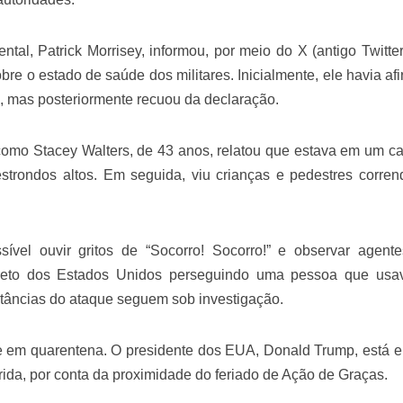
velados do livro de apocalipse
tal, Patrick Morrisey, informou, por meio do X (antigo Twitter
obre o estado de saúde dos militares. Inicialmente, ele havia af
, mas posteriormente recuou da declaração.
como Stacey Walters, de 43 anos, relatou que estava em um ca
estrondos altos. Em seguida, viu crianças e pedestres corre
njolo salvou a vida de Flechinha, o bebe coelho – Vídeo em Português mais u
ível ouvir gritos de “Socorro! Socorro!” e observar agent
creto dos Estados Unidos perseguindo uma pessoa que us
tâncias do ataque seguem sob investigação.
e em quarentena. O presidente dos EUA, Donald Trump, está 
da, por conta da proximidade do feriado de Ação de Graças.