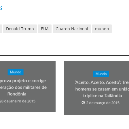
S
Donald Trump
EUA
Guarda Nacional
mundo
Mundo
Mundo
prova projeto e corrige
‘Aceito. Aceito. Aceito’: Trê
ração dos militares de
homens se casam em uniã
Rondônia
tríplice na Tailândia
28 de janeiro de 2015
2 de março de 2015