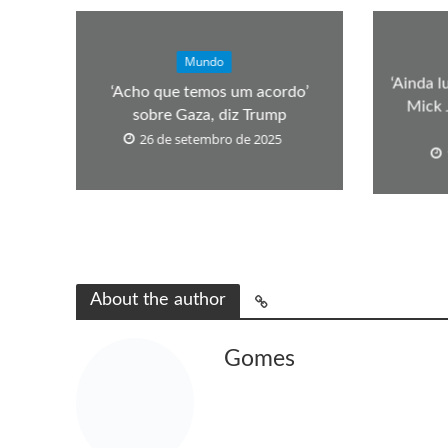
Mundo
‘Ainda l
‘Acho que temos um acordo’
Mick 
sobre Gaza, diz Trump
26 de setembro de 2025
About the author
Gomes