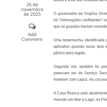
26 de
Os segredos não re
novembro
de 2025
O governador da Virgínia Ociden
há “informações conflitantes” s
que os guardas haviam morrido
Add
Comment
Uma testemunha, identificada 
aplicativo quando ouviu dois 
pânico pela região.
FILME: Como um Mo
Segundo ela, também foi poss
pareciam ser do Serviço Se
moletom com capuz. As circuns
A Casa Branca está atualment
mansão em Mar-a-Lago, na Flóri