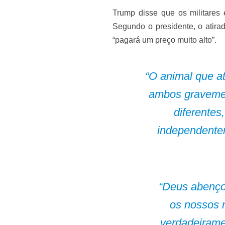
Trump disse que os militares 
Segundo o presidente, o atira
“pagará um preço muito alto”.
“O animal que a
ambos gravemen
diferentes
independentem
“Deus abenço
os nossos m
verdadeirame