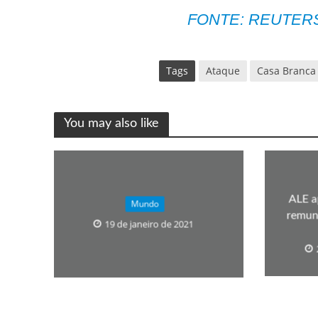
FONTE: REUTER
Tags
Ataque
Casa Branca
You may also like
ALE a
Mundo
remune
19 de janeiro de 2021