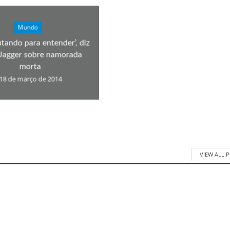
Mundo
utando para entender’, diz
Jagger sobre namorada
morta
18 de março de 2014
VIEW ALL 