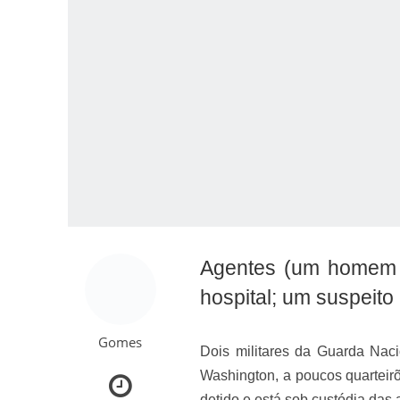
Como o Cachorrinh
Agentes (um homem e
hospital; um suspeito
Gomes
Dois militares da Guarda Na
Washington, a poucos quarteirõ
detido e está sob custódia das 