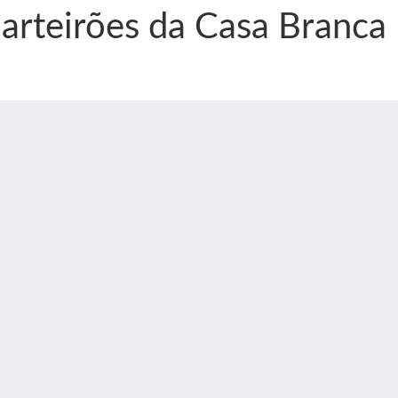
arteirões da Casa Branca
nônima, Como usam o nome de Jesus para ganhar dinheiro
tlas intriga a Humanidade