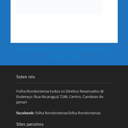
Semusa realiza mutirão de atendimento na
colônia viçosa
Sobre nós
Folha Rondoniense todos os Direitos Reservados @
Endereço: Rua Nicaraguá 7246, Centro, Candeias do
Jamari
facebook:
folha Rondoniense.folha Rondoniense.
Sites parceiros