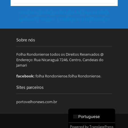
UNIÓN ESPAÑOLA ROUBA A CENA NO RIO,
GARANTE VAGA E COMPLICA O BOTAFOGO
Sobre nós
Folha Rondoniense todos os Direitos Reservados @
Endereço: Rua Nicaraguá 7246, Centro, Candeias do
Jamari
facebook:
folha Rondoniense.folha Rondoniense.
Sites parceiros
portovelhonews.com.br
Portuguese
Powered by
TranslatePress