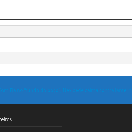
Com Fla no “fundo do poço”, Ney pede calma contra lantern
ceiros