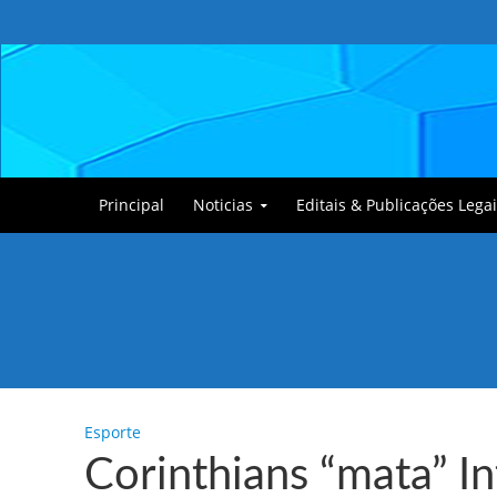
Principal
Noticias
Editais & Publicações Legai
Tullin, o Cãozinho
Esporte
Corinthians “mata” I