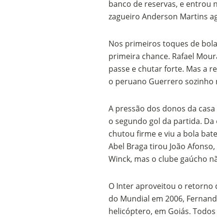
banco de reservas, e entrou 
Os segredos não re
zagueiro Anderson Martins a
Nos primeiros toques de bola
primeira chance. Rafael Moura
passe e chutar forte. Mas a r
o peruano Guerrero sozinho na
A pressão dos donos da casa 
o segundo gol da partida. Da 
FILME: Como um Mo
chutou firme e viu a bola bat
Abel Braga tirou João Afonso,
Winck, mas o clube gaúcho n
O Inter aproveitou o retorno
do Mundial em 2006, Fernand
helicóptero, em Goiás. Todo