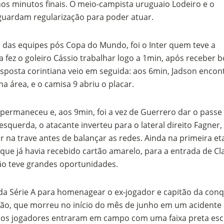
nos minutos finais. O meio-campista uruguaio Lodeiro e o
velados do livro de apocalipse
guardam regularização para poder atuar.
 das equipes pós Copa do Mundo, foi o Inter quem teve a
 fez o goleiro Cássio trabalhar logo a 1min, após receber 
esposta corintiana veio em seguida: aos 6min, Jadson encon
 área, e o camisa 9 abriu o placar.
permaneceu e, aos 9min, foi a vez de Guerrero dar o passe
esquerda, o atacante inverteu para o lateral direito Fagner,
njolo salvou a vida de Flechinha, o bebe coelho – Vídeo em Português mais u
er na trave antes de balançar as redes. Ainda na primeira et
 que já havia recebido cartão amarelo, para a entrada de Cl
ão teve grandes oportunidades.
 da Série A para homenagear o ex-jogador e capitão da conq
ão, que morreu no início do mês de junho em um acidente
s os jogadores entraram em campo com uma faixa preta esc