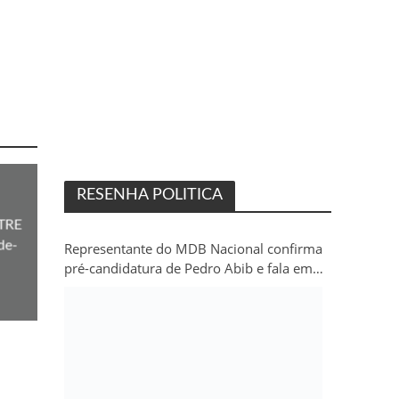
RESENHA POLITICA
 TRE
de-
Representante do MDB Nacional confirma
pré-candidatura de Pedro Abib e fala em
“sobrevida” do partido em Rondônia