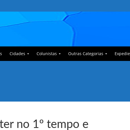
s
Cidades
Colunistas
Outras Categorias
Expedie
 Corajoso e a Anciã Marleninha na luta contra Bafoncinho e sua gangue
nter no 1º tempo e