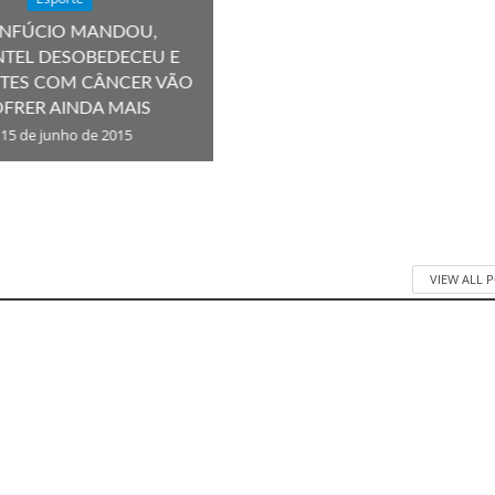
NFÚCIO MANDOU,
NTEL DESOBEDECEU E
NTES COM CÂNCER VÃO
FRER AINDA MAIS
15 de junho de 2015
VIEW ALL 