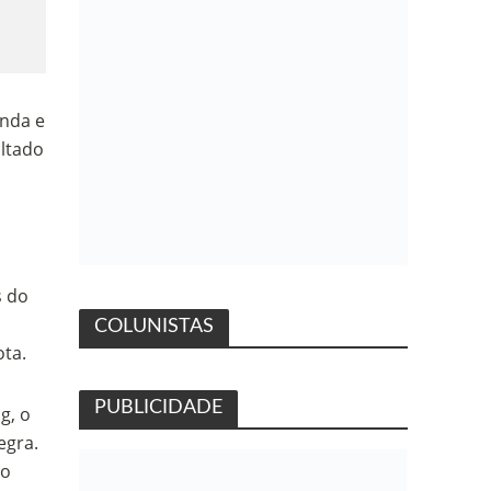
anda e
ultado
o
s do
6
COLUNISTAS
ota.
PUBLICIDADE
g, o
egra.
no