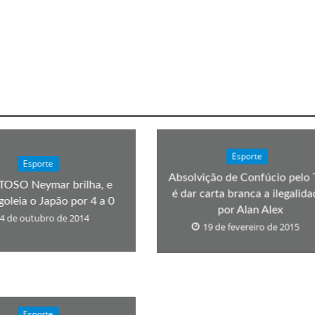
Esporte
Esporte
Absolvição de Confúcio pelo
OSO Neymar brilha, e
é dar carta branca a ilegalida
 goleia o Japão por 4 a 0
por Alan Alex
4 de outubro de 2014
19 de fevereiro de 2015
Esporte