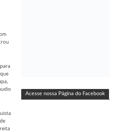
bom
trou
 para
 que
ma produção Folha Filmes
apa,
audio
Acesse nossa Página do Facebook
uista
 de
reita