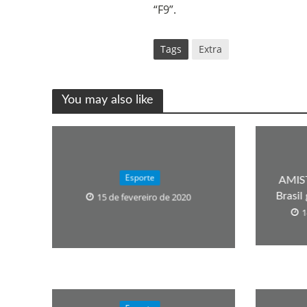
“F9”.
Tags
Extra
You may also like
Esporte
AMIST
Brasil
15 de fevereiro de 2020
1