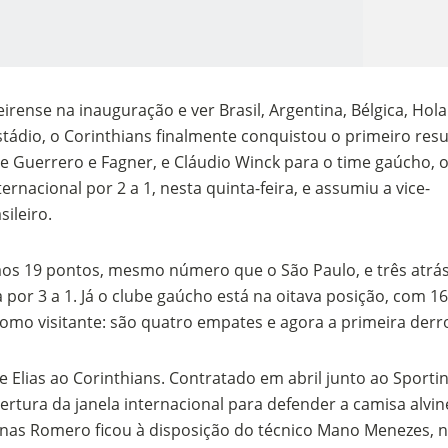
irense na inauguração e ver Brasil, Argentina, Bélgica, Hol
ádio, o Corinthians finalmente conquistou o primeiro res
de Guerrero e Fagner, e Cláudio Winck para o time gaúcho, 
ernacional por 2 a 1, nesta quinta-feira, e assumiu a vice-
ileiro.
o Kong ajudou o Imperador Dom Pedro I na Independência do Brasil
s aos 19 pontos, mesmo número que o São Paulo, e três atrá
a por 3 a 1. Já o clube gaúcho está na oitava posição, com 1
omo visitante: são quatro empates e agora a primeira derr
 Elias ao Corinthians. Contratado em abril junto ao Sportin
ertura da janela internacional para defender a camisa alvin
enas Romero ficou à disposição do técnico Mano Menezes, 