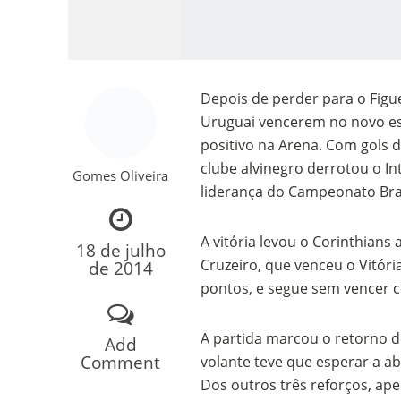
Depois de perder para o Figue
Uruguai vencerem no novo est
positivo na Arena. Com gols 
clube alvinegro derrotou o Int
Gomes Oliveira
liderança do Campeonato Bras
Como o Cachorrinh
A vitória levou o Corinthian
18 de julho
Cruzeiro, que venceu o Vitóri
de 2014
pontos, e segue sem vencer c
A partida marcou o retorno de
Add
Comment
volante teve que esperar a ab
Dos outros três reforços, ap