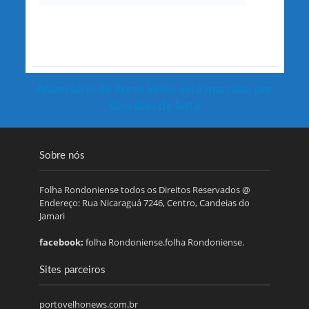
Aniversário de Porto Velho será marcado por
dois dias de festa
Sobre nós
Folha Rondoniense todos os Direitos Reservados @
Endereço: Rua Nicaraguá 7246, Centro, Candeias do
Jamari
facebook:
folha Rondoniense.folha Rondoniense.
Sites parceiros
portovelhonews.com.br