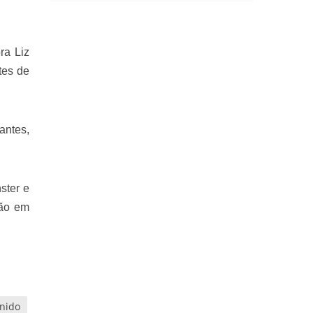
ra Liz
tes de
antes,
ster e
hão em
nido