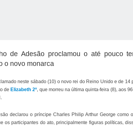
lho de Adesão proclamou o até pouco t
mo o novo monarca
o Kong ajudou o Imperador Dom Pedro I na Independência do Brasil
oclamado neste sábado (10) o novo rei do Reino Unido e de 14 
ão de
Elizabeth 2ª
, que morreu na última quinta-feira (8), aos 9
.
são declarou o príncipe Charles Philip Arthur George como 
os participantes do ato, principalmente figuras políticas, dis