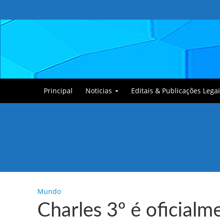
Principal
Noticias
Editais & Publicações Legai
Tullin, o Cãozinho
Mundo
Charles 3º é oficial