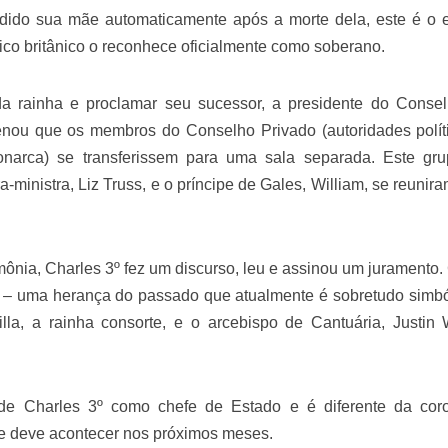
dido sua mãe automaticamente após a morte dela, este é o 
tico britânico o reconhece oficialmente como soberano.
a rainha e proclamar seu sucessor, a presidente do Conse
nou que os membros do Conselho Privado (autoridades polít
narca) se transferissem para uma sala separada. Este gr
ra-ministra, Liz Truss, e o príncipe de Gales, William, se reuni
ônia, Charles 3º fez um discurso, leu e assinou um juramento
– uma herança do passado que atualmente é sobretudo simbó
la, a rainha consorte, e o arcebispo de Cantuária, Justin 
l de Charles 3º como chefe de Estado e é diferente da cor
e deve acontecer nos próximos meses.