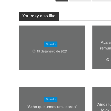
You may also like
ALE a
Mundo
remune
19 de janeiro de 2021
Mundo
‘Ainda l
‘Acho que temos um acordo’
Mick 