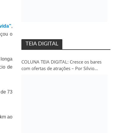
vida”
,
açou o
TEIA DIGITAL
 longa
COLUNA TEIA DIGITAL: Cresce os bares
cio de
com ofertas de atrações – Por Silvio
Persivo
 de 73
 km ao