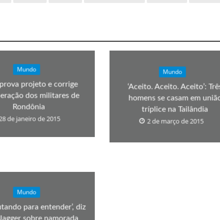
Mundo
Mundo
prova projeto e corrige
‘Aceito. Aceito. Aceito’: Trê
ração dos militares de
homens se casam em uniã
Rondônia
tríplice na Tailândia
28 de janeiro de 2015
2 de março de 2015
Mundo
utando para entender’, diz
Jagger sobre namorada