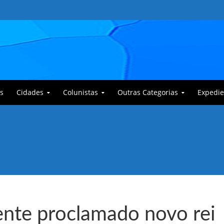
s
Cidades
Colunistas
Outras Categorias
Expedie
 Corajoso e a Anciã Marleninha na luta contra Bafoncinho e sua gangue
mente proclamado novo rei