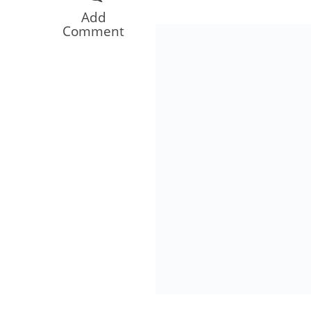
Os segredos não re
Add
Comment
FILME: Como um Mo