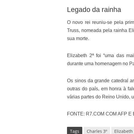
Legado da rainha
O novo rei reuniu-se pela pri
Truss, nomeada pela rainha Eliz
sua morte.
Elizabeth 2ª foi “uma das ma
durante uma homenagem no Pa
Os sinos da grande catedral a
outras do país, em honra à f
várias partes do Reino Unido, 
FONTE: R7.COM COM AFP E
Tags
Charles 3º
Elizabeth