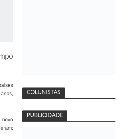
empo
países
COLUNISTAS
6 anos,
PUBLICIDADE
o novo
seram: