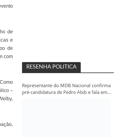
evento
lho de
icas e
upo de
ram com
RESENHA POLITICA
. Como
Representante do MDB Nacional confirma
lico –
pré-candidatura de Pedro Abib e fala em
“sobrevida” do partido em Rondônia
Welby,
oação,