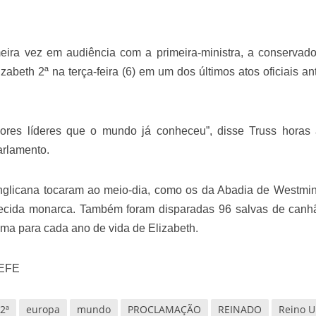
meira vez em audiência com a primeira-ministra, a conservado
abeth 2ª na terça-feira (6) em um dos últimos atos oficiais an
iores líderes que o mundo já conheceu”, disse Truss horas 
rlamento.
nglicana tocaram ao meio-dia, como os da Abadia de Westmin
alecida monarca. Também foram disparadas 96 salvas de can
uma para cada ano de vida de Elizabeth.
 EFE
 2ª
europa
mundo
PROCLAMAÇÃO
REINADO
Reino U