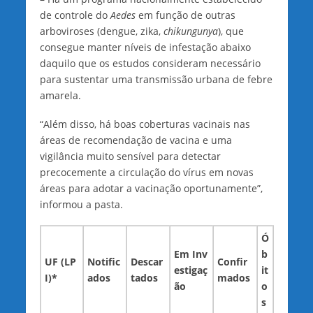
de controle do
Aedes
em função de outras
arboviroses (dengue, zika,
chikungunya
), que
consegue manter níveis de infestação abaixo
daquilo que os estudos consideram necessário
para sustentar uma transmissão urbana de febre
amarela.
“Além disso, há boas coberturas vacinais nas
áreas de recomendação de vacina e uma
vigilância muito sensível para detectar
precocemente a circulação do vírus em novas
áreas para adotar a vacinação oportunamente”,
informou a pasta.
Ó
Em Inv
b
UF (LP
Notific
Descar
Confir
estigaç
it
I)*
ados
tados
mados
ão
o
s