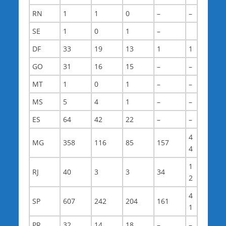
RN
1
1
0
–
–
SE
1
0
1
–
DF
33
19
13
1
1
GO
31
16
15
–
–
MT
1
0
1
–
–
MS
5
4
1
–
–
ES
64
42
22
–
–
4
MG
358
116
85
157
4
1
RJ
40
3
3
34
2
4
SP
607
242
204
161
1
PR
32
14
18
–
–