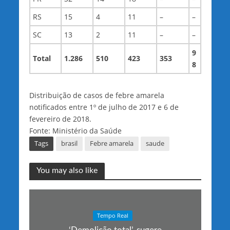
RS
15
4
11
–
–
SC
13
2
11
–
–
9
Total
1.286
510
423
353
8
Distribuição de casos de febre amarela
notificados entre 1º de julho de 2017 e
6 de
fevereiro
de 2018.
Fonte: Ministério da Saúde
Tags
brasil
Febre amarela
saude
You may also like
Tempo Real