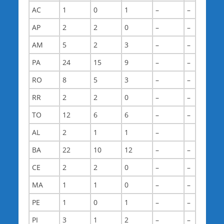
AC
1
0
1
–
–
AP
2
2
0
–
–
AM
5
2
3
–
–
PA
24
15
9
–
–
RO
8
5
3
–
–
RR
2
2
0
–
–
TO
12
6
6
–
–
AL
2
1
1
–
BA
22
10
12
–
–
CE
2
2
0
–
–
MA
1
1
0
–
–
PE
1
0
1
–
–
PI
3
1
2
–
–