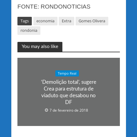
FONTE: RONDONOTICIAS
Tags
economia
Extra
Gomes Olivera
rondonia
You may also like
Tempo Real
‘Demolição total’, sugere
Crea para estrutura de
viaduto que desabou no
DF
7 de fevereiro de 2018