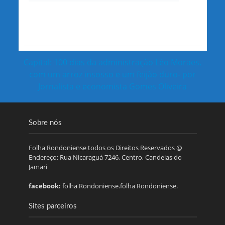
Capital: 100 dias da administração Léo Moraes,
com um arroz insosso e um feijão duro- por
Jornalista e economista Gomes Oliveira
Sobre nós
Folha Rondoniense todos os Direitos Reservados @
Endereço: Rua Nicaraguá 7246, Centro, Candeias do
Jamari
facebook:
folha Rondoniense.folha Rondoniense.
Sites parceiros