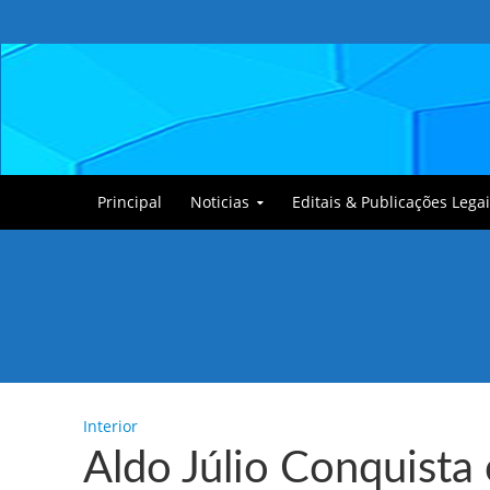
Principal
Noticias
Editais & Publicações Legai
Tullin, o Cãozinho
Interior
Aldo Júlio Conquista 