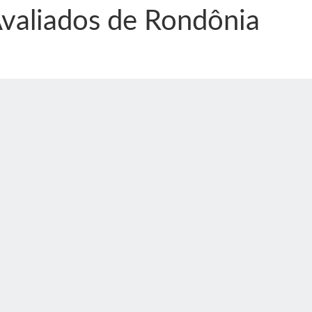
valiados de Rondônia
nônima, Como usam o nome de Jesus para ganhar dinheiro
tlas intriga a Humanidade