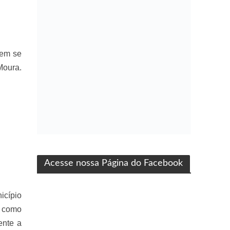
tem se
Moura.
ma produção Folha Filmes
Acesse nossa Página do Facebook
icípio
e como
ente a