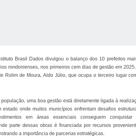
Instituto Brasil Dados divulgou o balanço dos 10 prefeitos ma
o Kong ajudou o Imperador Dom Pedro I na Independência do Brasil
pios rondonienses, nos primeiros cem dias de gestão em 2025.
 de Rolim de Moura, Aldo Júlio, que ocupa o terceiro lugar c
 população, uma boa gestão está diretamente ligada à realiza
m estado onde muitos municípios enfrentam desafios estrutura
estimentos em áreas essenciais conseguem conquistar 
ande parte dessas obras é financiada por recursos provenien
trando a importância de parcerias estratégicas.