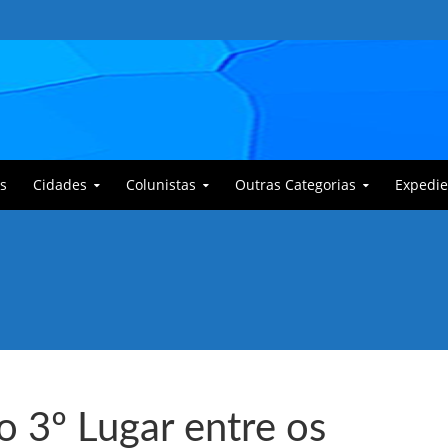
s
Cidades
Colunistas
Outras Categorias
Expedie
 Corajoso e a Anciã Marleninha na luta contra Bafoncinho e sua gangue
o 3º Lugar entre os