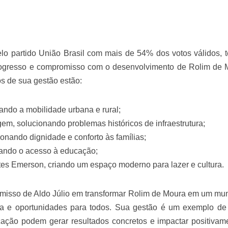
velados do livro de apocalipse
elo partido União Brasil com mais de 54% dos votos válidos, 
rogresso e compromisso com o desenvolvimento de Rolim de 
os de sua gestão estão:
ando a mobilidade urbana e rural;
m, solucionando problemas históricos de infraestrutura;
njolo salvou a vida de Flechinha, o bebe coelho – Vídeo em Português mais u
onando dignidade e conforto às famílias;
iando o acesso à educação;
rtes Emerson, criando um espaço moderno para lazer e cultura.
misso de Aldo Júlio em transformar Rolim de Moura em um mun
da e oportunidades para todos. Sua gestão é um exemplo d
cação podem gerar resultados concretos e impactar positivam