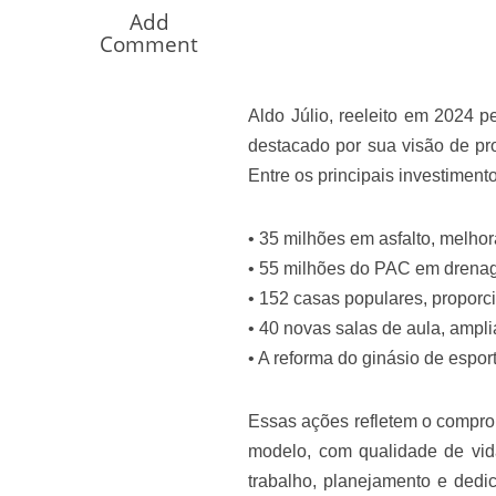
Os segredos não re
Add
Comment
Aldo Júlio, reeleito em 2024 p
destacado por sua visão de p
Entre os principais investiment
• 35 milhões em asfalto, melhor
• 55 milhões do PAC em drenage
FILME: Como um Mo
• 152 casas populares, proporci
• 40 novas salas de aula, ampl
• A reforma do ginásio de espo
Essas ações refletem o compro
modelo, com qualidade de vi
trabalho, planejamento e dedi