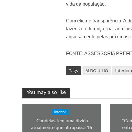
vida da população.
Com ética e transparência, Ald
fazer a diferença na admini
ansiosamente pelas próximas co
FONTE: ASSESSORIA PREFE
Tags
ALDO JULIO
Interior
You may also like
Interior
‘Candeias tem uma dívida
“Cam
atualmente que ultrapassa 16
entr