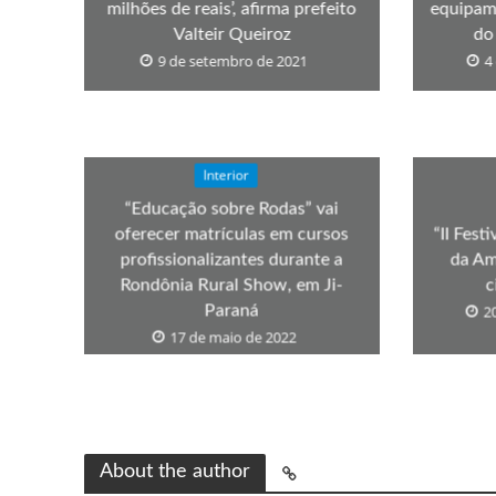
milhões de reais’, afirma prefeito
equipame
Valteir Queiroz
do
9 de setembro de 2021
4
Interior
“Educação sobre Rodas” vai
oferecer matrículas em cursos
“II Fest
profissionalizantes durante a
da Am
Rondônia Rural Show, em Ji-
c
Paraná
2
17 de maio de 2022
About the author