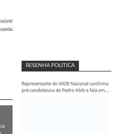
ssível
guarda
RESENHA POLITICA
Representante do MDB Nacional confirma
pré-candidatura de Pedro Abib e fala em
“sobrevida” do partido em Rondônia
iza
m