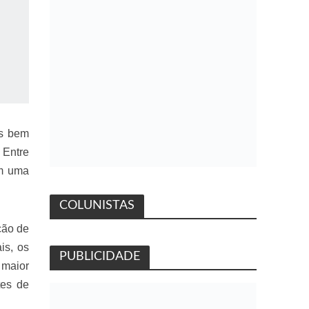
is bem
 Entre
om uma
COLUNISTAS
ção de
is, os
PUBLICIDADE
maior
tes de