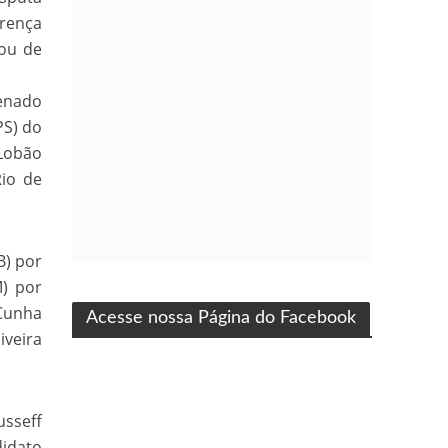
erença
cou de
Senado
PS) do
 Lobão
io de
B) por
ma produção Folha Filmes
M) por
 Cunha
Acesse nossa Página do Facebook
iveira
usseff
didato