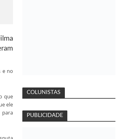
ilma
geram
s e no
COLUNISTAS
 o que
ue ele
o para
PUBLICIDADE
sputa