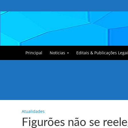
Principal
Noticias
Editais & Publicações Legai
Tullin, o Cãozinho
Atualidades
Figurões não se ree