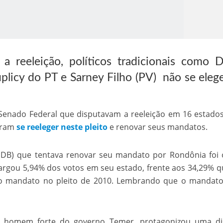
a reeleição, políticos tradicionais como D
plicy do PT e Sarney Filho (PV) não se ele
o Kong ajudou o Imperador Dom Pedro I na Independência do Brasil
Senado Federal que disputavam a reeleição em 16 estado
uiram
se reeleger neste pleito
e renovar seus mandatos.
MDB) que tentava renovar seu mandato por Rondônia foi
rgou 5,94% dos votos em seu estado, frente aos 34,29% q
a o mandato no pleito de 2010. Lembrando que o mandat
i homem forte do governo Temer, protagonizou uma di