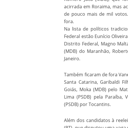
Os segredos não re
acirrada em Roraima, mas a
de pouco mais de mil votos
fora.
Na lista de políticos trad
Federal estão Eunício Olivei
Distrito Federal, Magno Malt
(MDB) do Maranhão, Roberto
Janeiro.
Também ficaram de fora Vane
FILME: Como um Mo
Santa Catarina, Garibaldi F
Goiás, Moka (MDB) pelo Mato
Lima (PSDB) pela Paraíba, V
(PSDB) por Tocantins.
Além dos candidatos à reelei
(PT), que disputou uma vaga 