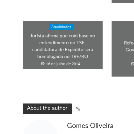
Atualidades
Jurista afirma que com base no
entendimento do TSE,
Refo
candidatura de Expedito será
Gov
homologada no TRE/RO
16 de julho de 2014
About the author
Gomes Oliveira