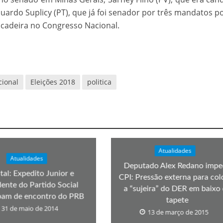
ardo Suplicy (PT), que já foi senador por três mandatos p
cadeira no Congresso Nacional.
cional
Eleições 2018
politica
Atualidades
Atualidades
Deputado Alex Redano impe
tal: Expedito Junior e
CPI: Pressão externa para col
dente do Partido Social
a “sujeira” do DER em baixo
ipam de encontro do PRB
tapete
31 de maio de 2014
13 de março de 2015