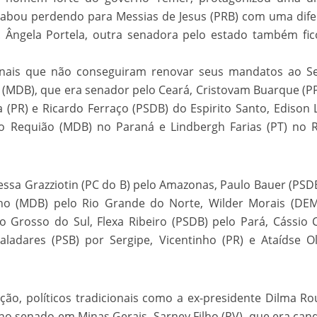
velados do livro de apocalipse
cabou perdendo para Messias de Jesus (PRB) com uma dif
. Ângela Portela, outra senadora pelo estado também fi
icionais que não conseguiram renovar seus mandatos ao 
ra (MDB), que era senador pelo Ceará, Cristovam Buarque (P
a (PR) e Ricardo Ferraço (PSDB) do Espirito Santo, Edison
 Requião (MDB) no Paraná e Lindbergh Farias (PT) no R
ssa Grazziotin (PC do B) pelo Amazonas, Paulo Bauer (PSD
njolo salvou a vida de Flechinha, o bebe coelho – Vídeo em Português mais u
ilho (MDB) pelo Rio Grande do Norte, Wilder Morais (DE
 Grosso do Sul, Flexa Ribeiro (PSDB) pelo Pará, Cássio
aladares (PSB) por Sergipe, Vicentinho (PR) e Ataídse Ol
ção, políticos tradicionais como a ex-presidente Dilma Ro
no senado em Minas Gerais, Sarney Filho (PV), que era can