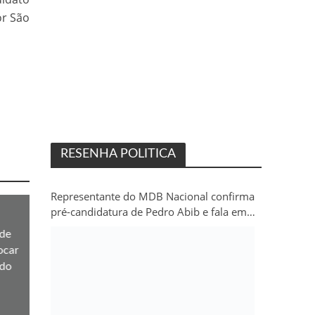
or São
RESENHA POLITICA
Representante do MDB Nacional confirma
pré-candidatura de Pedro Abib e fala em
“sobrevida” do partido em Rondônia
de
ocar
 do