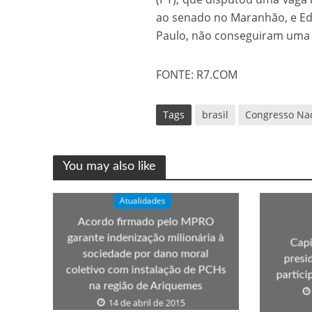
ao senado no Maranhão, e Edu
Paulo, não conseguiram uma 
FONTE: R7.COM
Tags
brasil
Congresso Na
You may also like
Atualidades
Acordo firmado pelo MPRO
garante indenização milionária à
Capi
sociedade por dano moral
presi
coletivo com instalação de PCHs
partic
na região de Ariquemes
14 de abril de 2015