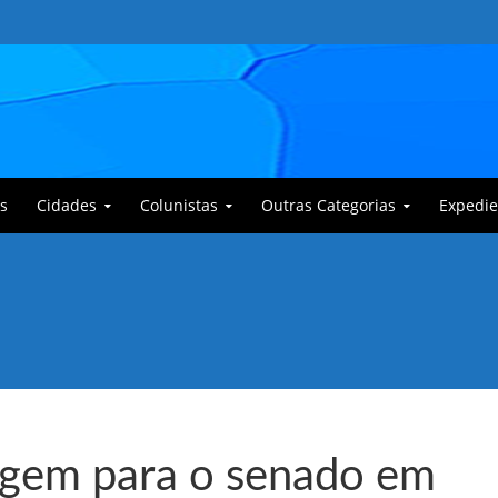
s
Cidades
Colunistas
Outras Categorias
Expedie
 Corajoso e a Anciã Marleninha na luta contra Bafoncinho e sua gangue
legem para o senado em