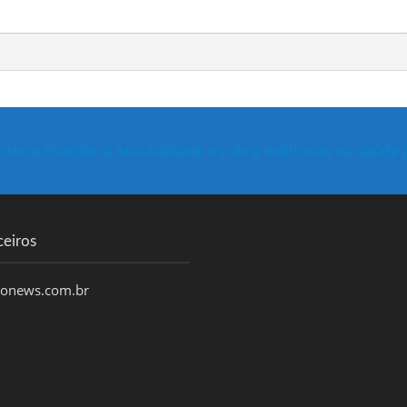
storia Policlínica Ana Adelaide e cobra melhorias na saúde 
ceiros
honews.com.br