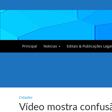
Principal
Noticias
Editais & Publicações Legai
Tullin, o Cãozinho
Cidades
Vídeo mostra confus