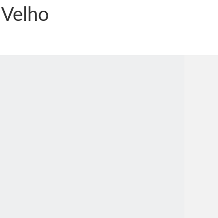
 Velho
nônima, Como usam o nome de Jesus para ganhar dinheiro
tlas intriga a Humanidade