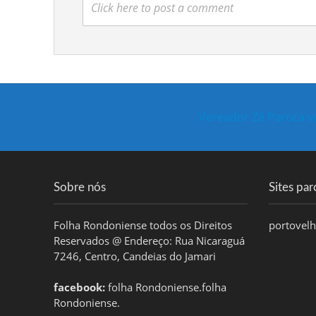
Click here to post a comment
Vereador Zé Paroca vi
Sobre nós
Sites par
Folha Rondoniense todos os Direitos
portovel
Reservados @ Endereço: Rua Nicaraguá
7246, Centro, Candeias do Jamari
facebook:
folha Rondoniense.folha
Rondoniense.