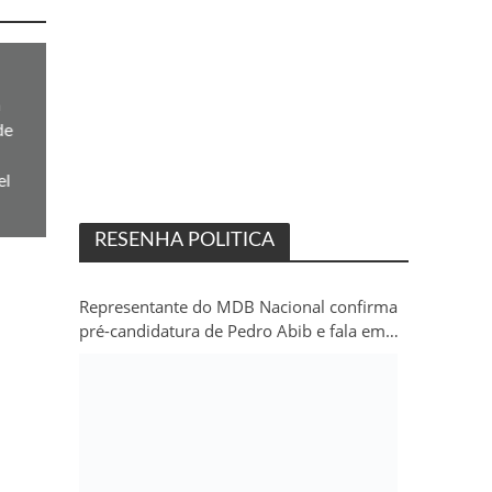
m
de
el
RESENHA POLITICA
Representante do MDB Nacional confirma
pré-candidatura de Pedro Abib e fala em
“sobrevida” do partido em Rondônia