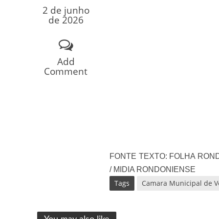
Os segredos não re
2 de junho
de 2026
Add
Comment
FILME: Como um Mo
FONTE TEXTO: FOLHA RON
/ MIDIA RONDONIENSE
Tags
Camara Municipal de V