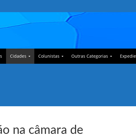
s
Cidades
Colunistas
Outras Categorias
Expedie
 Corajoso e a Anciã Marleninha na luta contra Bafoncinho e sua gangue
ão na câmara de