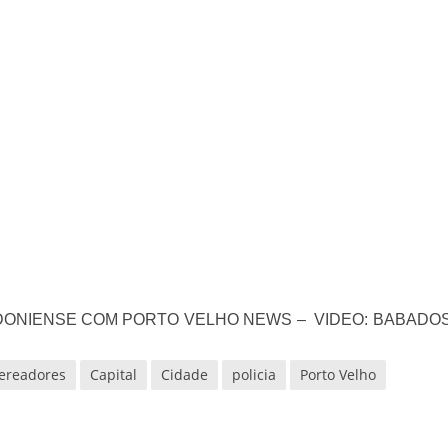
velados do livro de apocalipse
njolo salvou a vida de Flechinha, o bebe coelho – Vídeo em Português mais u
DONIENSE COM PORTO VELHO NEWS – VIDEO: BABADO
ereadores
Capital
Cidade
policia
Porto Velho