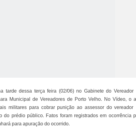
o Kong ajudou o Imperador Dom Pedro I na Independência do Brasil
na tarde dessa terça feira (02/06) no Gabinete do Vereador
ra Municipal de Vereadores de Porto Velho. No Vídeo, o at
ais militares para cobrar punição ao assessor do vereador
 do prédio público. Fatos foram registrados em ocorrência po
inhará para apuração do ocorrido.