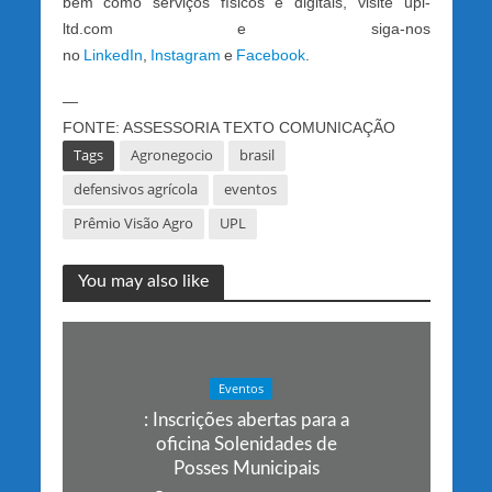
bem como serviços físicos e digitais, visite upl-
ltd.com e siga-nos
no
LinkedIn
,
Instagram
e
Facebook
.
—
FONTE: ASSESSORIA TEXTO COMUNICAÇÃO
Tags
Agronegocio
brasil
defensivos agrícola
eventos
Prêmio Visão Agro
UPL
You may also like
Eventos
: Inscrições abertas para a
oficina Solenidades de
Posses Municipais