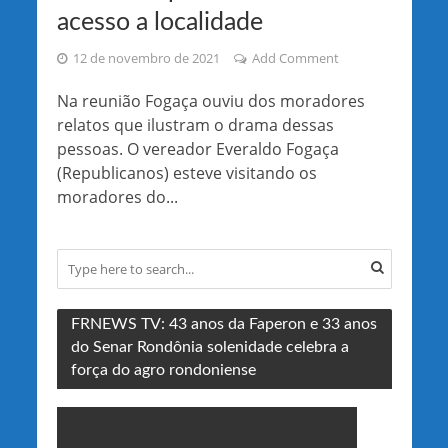
acesso a localidade
12 de novembro de 2021
Add Comment
Na reunião Fogaça ouviu dos moradores
relatos que ilustram o drama dessas
pessoas. O vereador Everaldo Fogaça
(Republicanos) esteve visitando os
moradores do...
FRNEWS TV: 43 anos da Faperon e 33 anos
do Senar Rondônia solenidade celebra a
força do agro rondoniense