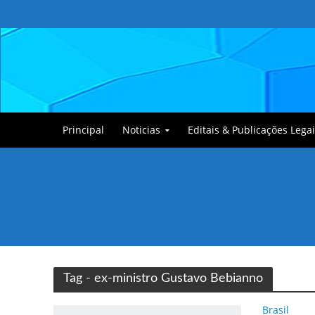
Principal
Noticias
Editais & Publicações Legai
Tullin, o Cãozinho
Tag - ex-ministro Gustavo Bebianno
Brasil