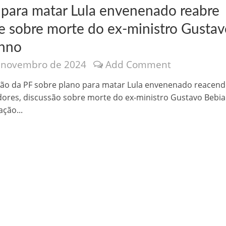
 para matar Lula envenenado reabre
e sobre morte do ex-ministro Gusta
nno
 novembro de 2024
Add Comment
nônima, Como usam o nome de Jesus para ganhar dinheiro
ção da PF sobre plano para matar Lula envenenado reacend
dores, discussão sobre morte do ex-ministro Gustavo Bebi
ação...
tlas intriga a Humanidade