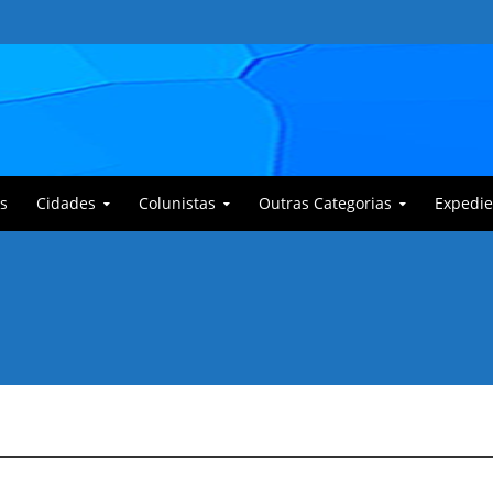
s
Cidades
Colunistas
Outras Categorias
Expedie
 Corajoso e a Anciã Marleninha na luta contra Bafoncinho e sua gangue