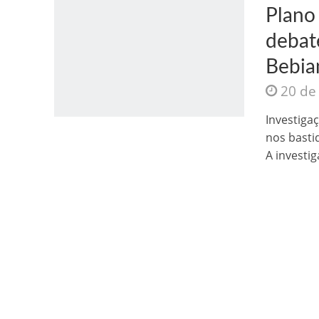
Plano
debat
Bebia
20 de
Jesus Sociedade A
Investiga
nos basti
A investig
INTRIGANTE: 3 I A