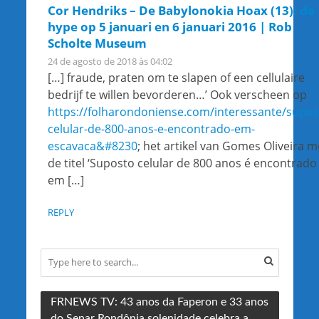
Cor Hendriks – De Babylonokia Hoax (13): de
hype op 5 januari en 6 januari 2016 | Rob
Scholte Museum
24 de agosto de 2018 às 04:02
[…] fraude, praten om te slapen of een cellulaire
bedrijf te willen bevorderen…’ Ook verscheen op
https://folharondoniense.com/interessante/supos
celular-de-800-anos-e-encontrado-em-
escavaca&#8230
; het artikel van Gomes Oliveira m
de titel ‘Suposto celular de 800 anos é encontrado
em […]
REPLY
FRNEWS TV: 43 anos da Faperon e 33 anos
do Senar Rondônia solenidade celebra a