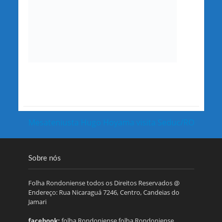
Mesateniusta Hugo Hoyama visita Seduc/RO
Sobre nós
Folha Rondoniense todos os Direitos Reservados @
Endereço: Rua Nicaraguá 7246, Centro, Candeias do
Jamari
facebook:
folha Rondoniense.folha Rondoniense.