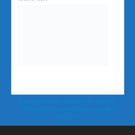
8º Simpósio Nelore, durante a 47ª Expoinel,
debaterá temas relevantes para a cadeia
produtiva