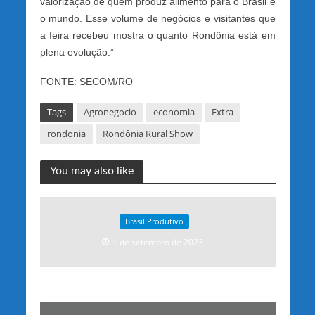
valorização de quem produz alimento para o Brasil e
o mundo. Esse volume de negócios e visitantes que
a feira recebeu mostra o quanto Rondônia está em
plena evolução.”
FONTE: SECOM/RO
Tags
Agronegocio
economia
Extra
rondonia
Rondônia Rural Show
You may also like
Brasil Produtivo
1 de setembro de 2023