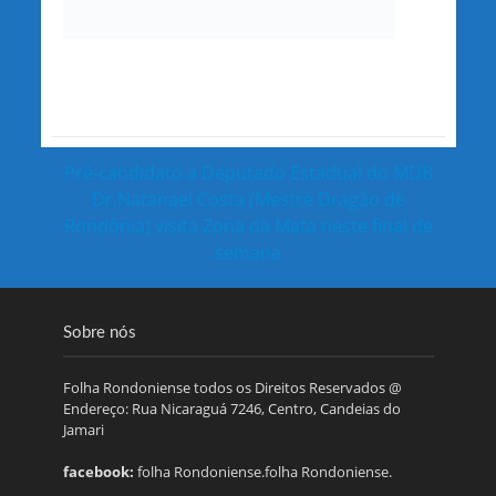
Pré-candidato a Deputado Estadual do MDB
Dr.Natanael Costa (Mestre Dragão de
Rondônia) visita Zona da Mata neste final de
semana
Sobre nós
Folha Rondoniense todos os Direitos Reservados @
Endereço: Rua Nicaraguá 7246, Centro, Candeias do
Jamari
facebook:
folha Rondoniense.folha Rondoniense.