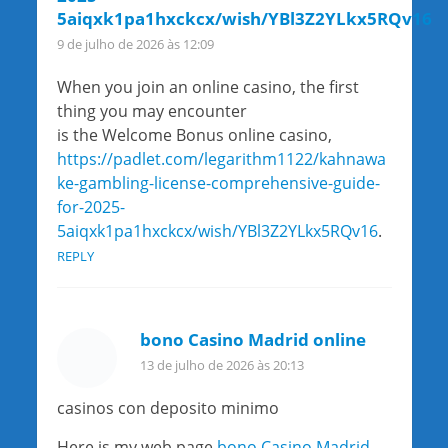
5aiqxk1pa1hxckcx/wish/YBl3Z2YLkx5RQv16
9 de julho de 2026 às 12:09
When you join an online casino, the first
thing you may encounter
is the Welcome Bonus online casino,
https://padlet.com/legarithm1122/kahnawa
ke-gambling-license-comprehensive-guide-
for-2025-
5aiqxk1pa1hxckcx/wish/YBl3Z2YLkx5RQv16
.
REPLY
bono Casino Madrid online
13 de julho de 2026 às 20:13
casinos con deposito minimo
Here is my web page
bono Casino Madrid