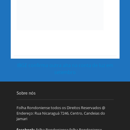
IBGE confirma outra alta na conta de luz em
setembro
Sobre nós
Folha Rondoniense todos os Direitos Reservados @
Endereço: Rua Nicaraguá 7246, Centro, Candeias do
Jamari
facebook:
folha Rondoniense.folha Rondoniense.