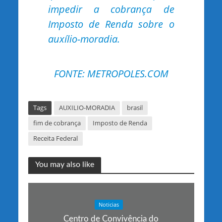
impedir a cobrança de
Imposto de Renda sobre o
auxílio-moradia.
FONTE: METROPOLES.COM
Tags
AUXILIO-MORADIA
brasil
fim de cobrança
Imposto de Renda
Receita Federal
You may also like
Noticias
Centro de Convivência do