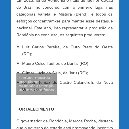
Em 2023, foi de Rondônia o título de Melhor Cacau
do Brasil no concurso, com o primeiro lugar nas
categorias Varietal e Mistura (Blend), e todos os
esforços concentram-se para manter esse destaque
nacional. Este ano, irão representar a produção de
Rondônia no concurso, os seguintes produtores:
Luiz Carlos Pereira, de Ouro Preto do Oeste
(RO);
Mauro Celso Tauffer, de Buritis (RO);
Gilmar Lúcio da Silva, de Jaru (RO);
ConCacau impulsiona a
produção com
Robson Tomaz de Castro Calandrelli, de Nova
valorização e premiação
União (RO).
das melhores amêndoas
FORTALECIMENTO
O governador de Rondônia, Marcos Rocha, destaca
que o governo do estado está promovendo incentivo