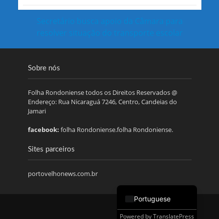
Secretário busca apoio da Câmara para
resolver situação do transporte escolar
Sobre nós
Folha Rondoniense todos os Direitos Reservados @
Endereço: Rua Nicaraguá 7246, Centro, Candeias do
Jamari
facebook:
folha Rondoniense.folha Rondoniense.
Sites parceiros
portovelhonews.com.br
Portuguese
Powered by
TranslatePress