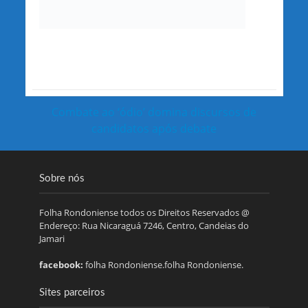
Combate ao ‘ódio’ domina discursos de
candidatos após debate
Sobre nós
Folha Rondoniense todos os Direitos Reservados @
Endereço: Rua Nicaraguá 7246, Centro, Candeias do
Jamari
facebook:
folha Rondoniense.folha Rondoniense.
Sites parceiros