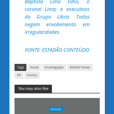
Baptista Lima Filho, o
coronel Lima; e executivos
do Grupo Libra. Todos
negam envolvimento em
irregularidades.
FONTE: ESTADÃO CONTEÚDO
Tags
brasil
Investigação
Michel Temer
PF
Portos
You may also like
Noticias