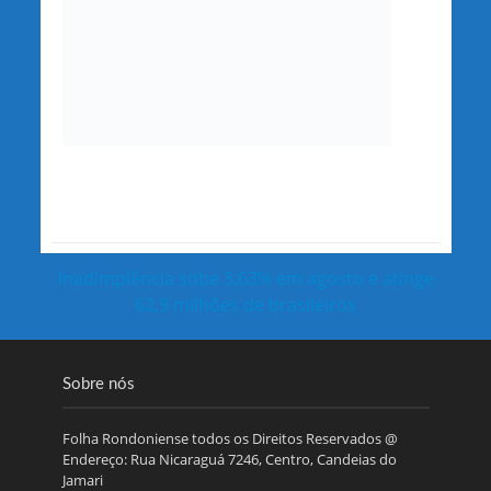
Inadimplência sobe 3,63% em agosto e atinge
62,9 milhões de brasileiros
Sobre nós
Folha Rondoniense todos os Direitos Reservados @
Endereço: Rua Nicaraguá 7246, Centro, Candeias do
Jamari