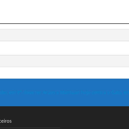
ão, em 8º, deve ter Araos e Mantuan hoje contra o Galo, e
ceiros