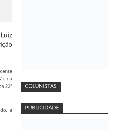
Luiz
ição
ncente
são na
na 22ª
COLUNISTAS
PUBLICIDADE
do, a