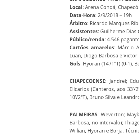
Local
: Arena Condá, Chapecó 
Data-Hora
: 2/9/2018 – 19h
Árbitro
: Ricardo Marques Rib
Assistentes
: Guilherme Dias
Público/renda
: 4.546 pagant
Cartões amarelos
: Márcio 
Luan, Diogo Barbosa e Victor 
Gols
: Hyoran (14’/1ºT) (0-1), Bo
CHAPECOENSE
: Jandrei; Ed
Elicarlos (Canteros, aos 33’/
10’/2ºT), Bruno Silva e Leandr
PALMEIRAS
: Weverton; Mayk
Barbosa, no intervalo); Thiag
Willian, Hyoran e Borja. Técnic