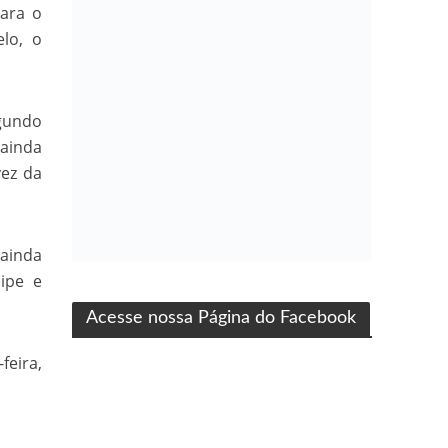
para o
lo, o
egundo
 ainda
vez da
 ainda
ma produção Folha Filmes
ipe e
Acesse nossa Página do Facebook
feira,