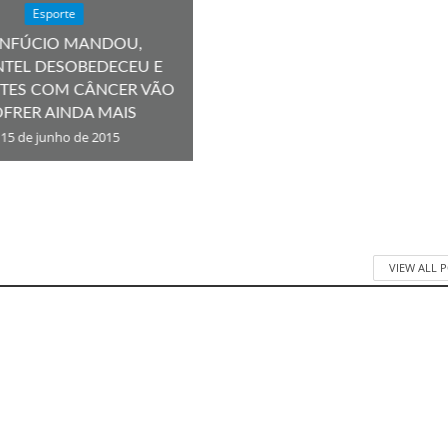
Esporte
NFÚCIO MANDOU,
NTEL DESOBEDECEU E
NTES COM CÂNCER VÃO
FRER AINDA MAIS
15 de junho de 2015
VIEW ALL 