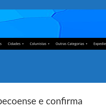
s
Cidades
Colunistas
Outras Categorias
Expedie
 Corajoso e a Anciã Marleninha na luta contra Bafoncinho e sua gangue
pecoense e confirma