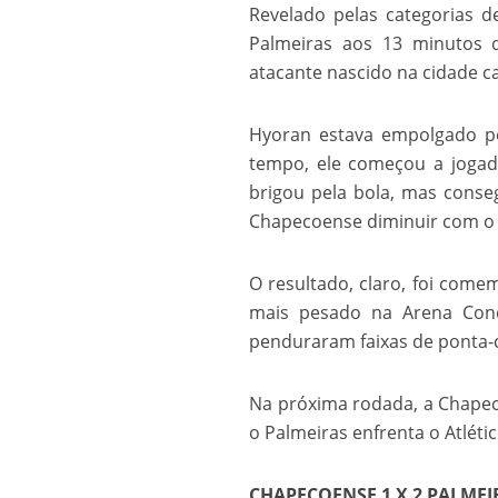
Revelado pelas categorias 
Os segredos não re
Palmeiras aos 13 minutos 
atacante nascido na cidade c
Hyoran estava empolgado po
tempo, ele começou a jogad
brigou pela bola, mas conseg
Chapecoense diminuir com o 
O resultado, claro, foi com
FILME: Como um Mo
mais pesado na Arena Cond
penduraram faixas de ponta-c
Na próxima rodada, a Chapec
o Palmeiras enfrenta o Atlétic
CHAPECOENSE 1 X 2 PALMEI