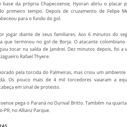
de base da própria Chapecoense, Hyoran abriu o placar 
velados do livro de apocalipse
do primeiro tempo. Depois de cruzamento de Felipe Me
abeceou para o fundo do gol.
r jogar diante de seus familiares. Aos 6 minutos do s
a que terminou no gol de Borja. O atacante colombiano
uiu tocar na saída de Jandrei. Dez minutos depois, foi a 
zagueiro Rafael Thyere.
emorado pela torcida do Palmeiras, mas criou um ambiente
njolo salvou a vida de Flechinha, o bebe coelho – Vídeo em Português mais u
á. Os pouco mais de 4 mil torcedores vaiaram a equ
abeça em sinal de protesto.
oense pega o Paraná no Durival Britto. Também na quarta-
o-PR, no Allianz Parque.
RAS