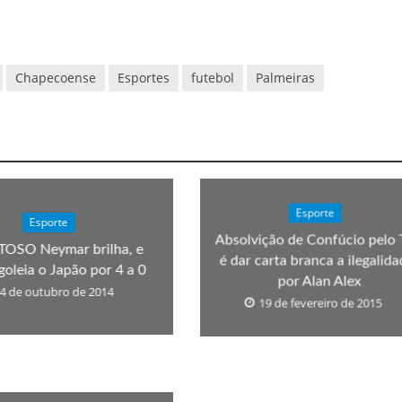
Chapecoense
Esportes
futebol
Palmeiras
Esporte
Esporte
Absolvição de Confúcio pelo
OSO Neymar brilha, e
é dar carta branca a ilegalida
 goleia o Japão por 4 a 0
por Alan Alex
4 de outubro de 2014
19 de fevereiro de 2015