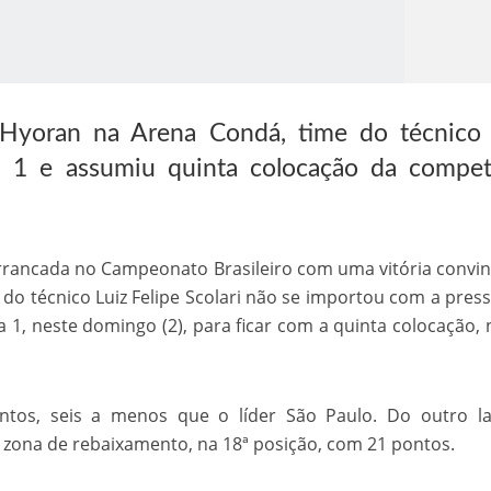
Hyoran na Arena Condá, time do técnico 
 a 1 e assumiu quinta colocação da compet
o Kong ajudou o Imperador Dom Pedro I na Independência do Brasil
rrancada no Campeonato Brasileiro com uma vitória convi
do técnico Luiz Felipe Scolari não se importou com a pres
 1, neste domingo (2), para ficar com a quinta colocação, 
tos, seis a menos que o líder São Paulo. Do outro la
zona de rebaixamento, na 18ª posição, com 21 pontos.