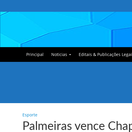
Principal
Noticias
Editais & Publicações Legai
Tullin, o Cãozinho
Esporte
Palmeiras vence Cha