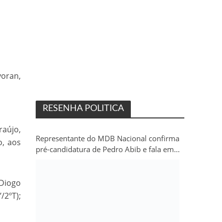
yoran,
RESENHA POLITICA
raújo,
Representante do MDB Nacional confirma
o, aos
pré-candidatura de Pedro Abib e fala em
“sobrevida” do partido em Rondônia
(Diogo
/2ºT);