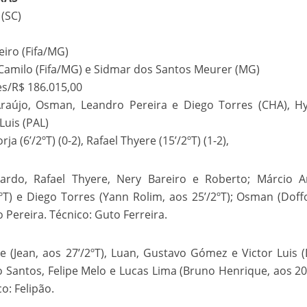
(SC)
eiro (Fifa/MG)
 Camilo (Fifa/MG) e Sidmar dos Santos Meurer (MG)
es/R$ 186.015,00
Araújo, Osman, Leandro Pereira e Diego Torres (CHA), H
Luis (PAL)
rja (6’/2ºT) (0-2), Rafael Thyere (15’/2ºT) (1-2),
uardo, Rafael Thyere, Nery Bareiro e Roberto; Márcio A
2ºT) e Diego Torres (Yann Rolim, aos 25’/2ºT); Osman (Doff
o Pereira. Técnico: Guto Ferreira.
e (Jean, aos 27’/2ºT), Luan, Gustavo Gómez e Victor Luis 
o Santos, Felipe Melo e Lucas Lima (Bruno Henrique, aos 20’
o: Felipão.