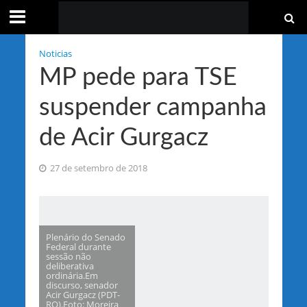
Noticias
MP pede para TSE
suspender campanha
de Acir Gurgacz
27 de setembro de 2018
Plenário do Senado
Federal durante
sessão não
deliberativa
ordinária.Em
discurso, senador
Acir Gurgacz (PDT-
RO).Foto: Moreira