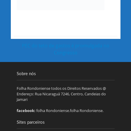
PEC do teto de gastos é promulgada no
Congresso
Sobre nós
Folha Rondoniense todos os Direitos Reservados @
Endereço: Rua Nicaraguá 7246, Centro, Candeias do
Jamari
facebook:
folha Rondoniense.folha Rondoniense.
Sites parceiros