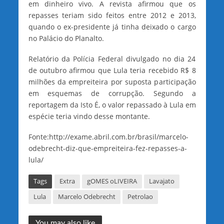
em dinheiro vivo. A revista afirmou que os
repasses teriam sido feitos entre 2012 e 2013,
quando o ex-presidente já tinha deixado o cargo
no Palácio do Planalto.
Relatório da Polícia Federal divulgado no dia 24
de outubro afirmou que Lula teria recebido R$ 8
milhões da empreiteira por suposta participação
em esquemas de corrupção. Segundo a
reportagem da Isto É, o valor repassado à Lula em
espécie teria vindo desse montante.
Fonte:http://exame.abril.com.br/brasil/marcelo-
odebrecht-diz-que-empreiteira-fez-repasses-a-
lula/
Tags
Extra
gOMES oLIVEIRA
Lavajato
Lula
Marcelo Odebrecht
Petrolao
You may also like