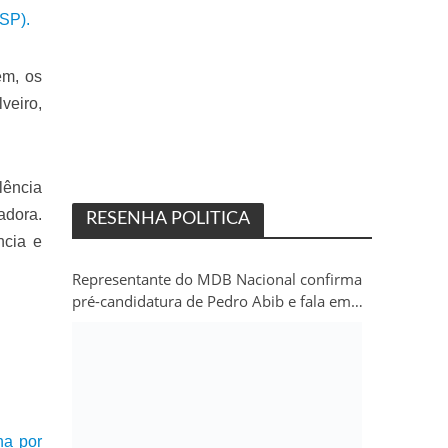
JSP).
ém, os
veiro,
lência
adora.
RESENHA POLITICA
ncia e
Representante do MDB Nacional confirma
pré-candidatura de Pedro Abib e fala em
“sobrevida” do partido em Rondônia
a por