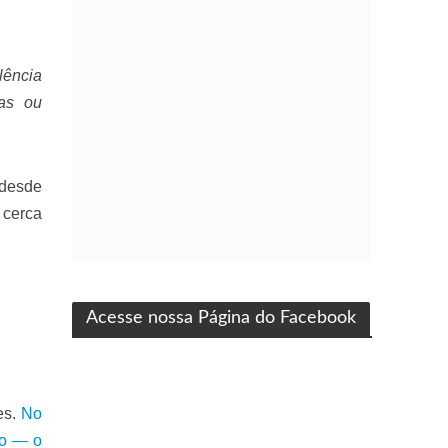
lência
das ou
 desde
 cerca
ma produção Folha Filmes
Acesse nossa Página do Facebook
es.
No
ço — o