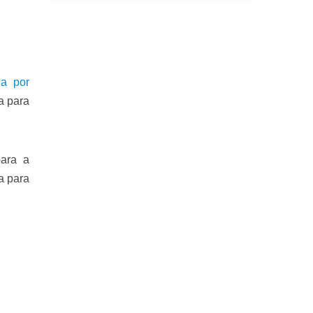
da por
a para
para a
a para