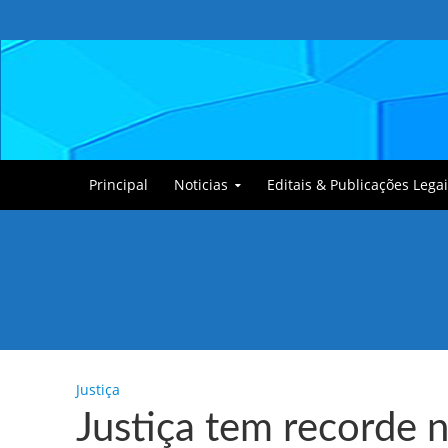
Principal
Noticias
Editais & Publicações Legai
Tullin, o Cãozinho
Justiça
Justiça tem recorde