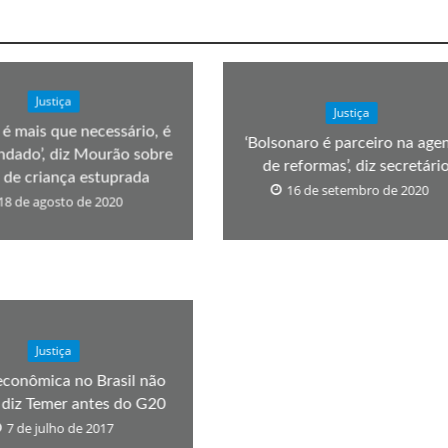
Justiça
Justiça
 é mais que necessário, é
‘Bolsonaro é parceiro na age
dado’, diz Mourão sobre
de reformas’, diz secretári
 de criança estuprada
16 de setembro de 2020
18 de agosto de 2020
Justiça
 econômica no Brasil não
’, diz Temer antes do G20
7 de julho de 2017