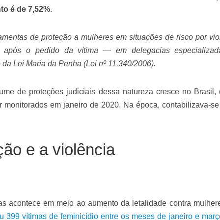
velados do livro de apocalipse
to é de 7,52%
.
amentas de proteção a mulheres em situações de risco por vio
s após o pedido da vítima — em delegacias especializa
 da Lei Maria da Penha (Lei nº 11.340/2006).
me de proteções judiciais dessa natureza cresce no Brasil,
monitorados em janeiro de 2020. Na época, contabilizava-se
njolo salvou a vida de Flechinha, o bebe coelho – Vídeo em Português mais u
ão e a violência
as acontece em meio ao aumento da letalidade contra mulher
u 399 vítimas de feminicídio entre os meses de janeiro e mar