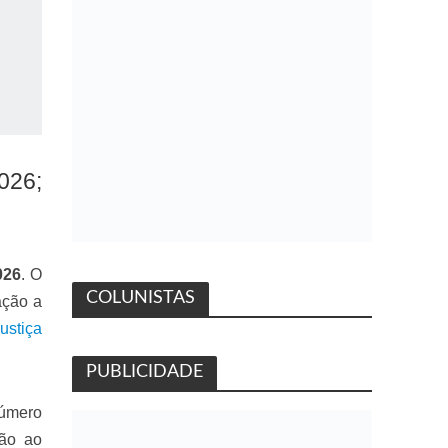
2026;
026
. O
COLUNISTAS
ação a
ustiça
PUBLICIDADE
número
ção ao