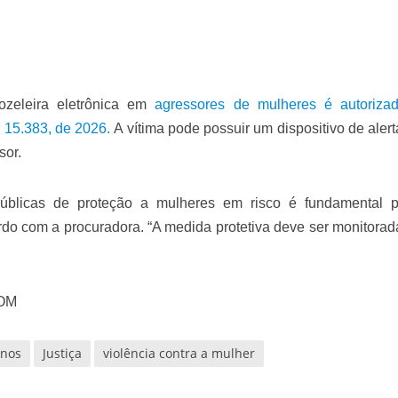
ozeleira eletrônica em
agressores de mulheres é autoriza
i 15.383, de 2026.
A vítima pode possuir um dispositivo de alert
sor.
 públicas de proteção a mulheres em risco é fundamental 
rdo com a procuradora. “A medida protetiva deve ser monitorad
OM
anos
Justiça
violência contra a mulher