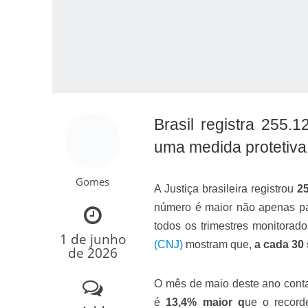
Brasil registra 255.1
uma medida protetiva
Como o Cachorrinh
Gomes
A Justiça brasileira registrou
25
número é maior não apenas p
todos os trimestres monitora
1 de junho
(CNJ)
mostram que,
a cada 30
de 2026
O mês de maio deste ano conta
é
13,4% maior q
ue o record