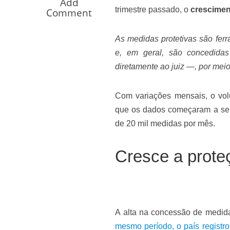
Add
Os segredos não re
trimestre passado, o
crescimen
Comment
As medidas protetivas são ferr
e, em geral, são concedida
diretamente ao juiz —, por meio
Com variações mensais, o volu
que os dados começaram a ser 
de 20 mil medidas por mês.
FILME: Como um Mo
Cresce a proteç
A alta na concessão de medid
mesmo período, o país registro