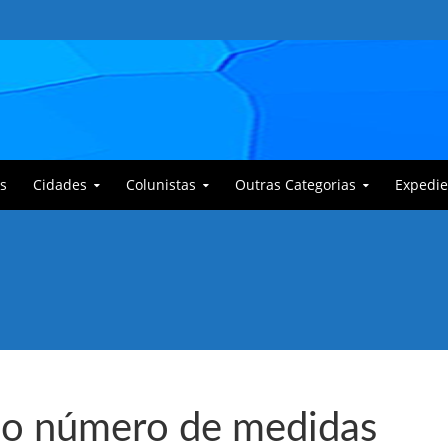
s
Cidades
Colunistas
Outras Categorias
Expedie
 Corajoso e a Anciã Marleninha na luta contra Bafoncinho e sua gangue
 no número de medidas