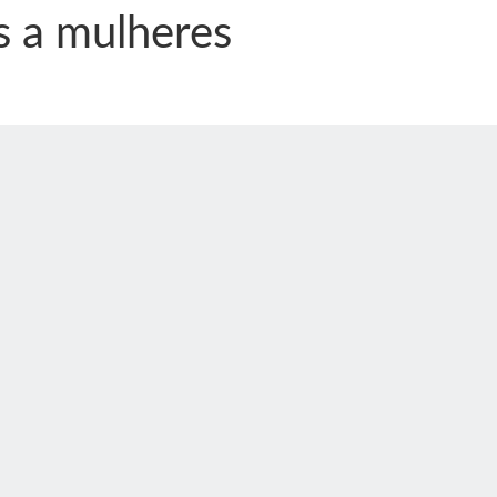
s a mulheres
nônima, Como usam o nome de Jesus para ganhar dinheiro
tlas intriga a Humanidade