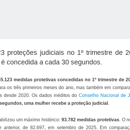
23 proteções judiciais no 1º trimestre de 
 é concedida a cada 30 segundos.
o Kong ajudou o Imperador Dom Pedro I na Independência do Brasil
5.123 medidas protetivas concedidas no 1º trimestre de 2
ara os três primeiros meses do ano, mas também em compar
dos desde 2020. Os dados inéditos do
Conselho Nacional de J
 segundos, uma mulher recebe a proteção judicial
.
bilizou um máximo histórico:
93.782 medidas protetivas
. O 
e anterior, de 82.697, em setembro de 2025. Em compara