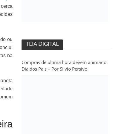
 cerca
edidas
ado ou
TEIA DIGITAL
onclui
vas na
Compras de última hora devem animar o
Dia dos Pais – Por Silvio Persivo
panela
iedade
 homem
ira