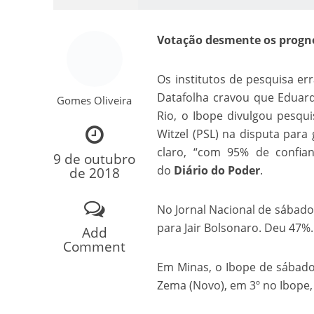
Votação desmente os prognó
Os institutos de pesquisa er
Datafolha cravou que Eduard
Gomes Oliveira
Rio, o Ibope divulgou pesqu
Witzel (PSL) na disputa para
Como o Cachorrinh
claro, “com 95% de confian
9 de outubro
do
Diário do Poder
.
de 2018
No Jornal Nacional de sábado,
para Jair Bolsonaro. Deu 47%.
Add
Comment
Em Minas, o Ibope de sábado
Zema (Novo), em 3º no Ibope,