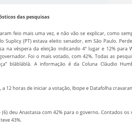
sticos das pesquisas
raram feio mais uma vez, e não vão se explicar, como sem
o Suplicy (PT) estava eleito senador, em São Paulo. Perd
isa na véspera da eleição indicando 4º lugar e 12% para 
 governador. Foi o mais votado, com 42%. Todas as pesqui
o Kong ajudou o Imperador Dom Pedro I na Independência do Brasil
ça” blábláblá. A informação é da Coluna Cláudio Humb
 a 12 horas de iniciar a votação, Ibope e Datafolha cravar
 (6) deu Anastasia com 42% para o governo. Contados os 
 teve 43%.