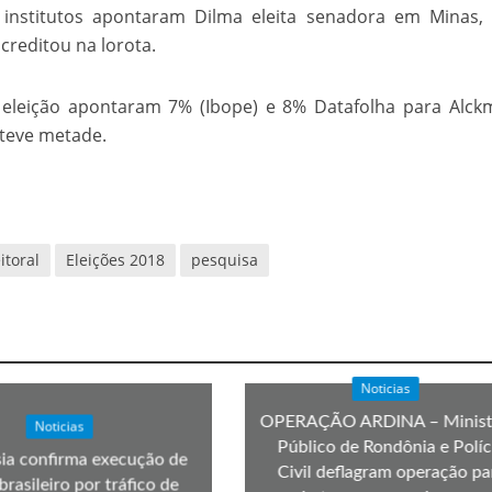
 institutos apontaram Dilma eleita senadora em Minas,
velados do livro de apocalipse
acreditou na lorota.
 eleição apontaram 7% (Ibope) e 8% Datafolha para Alck
 teve metade.
toral
Eleições 2018
pesquisa
njolo salvou a vida de Flechinha, o bebe coelho – Vídeo em Português mais u
Noticias
OPERAÇÃO ARDINA – Minist
Noticias
Público de Rondônia e Políc
ia confirma execução de
Civil deflagram operação pa
brasileiro por tráfico de