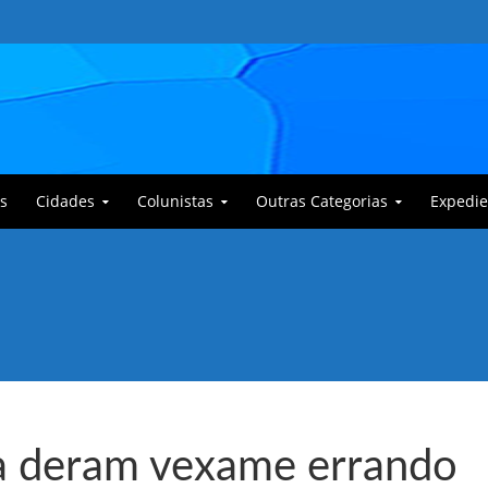
s
Cidades
Colunistas
Outras Categorias
Expedie
 Corajoso e a Anciã Marleninha na luta contra Bafoncinho e sua gangue
sa deram vexame errando