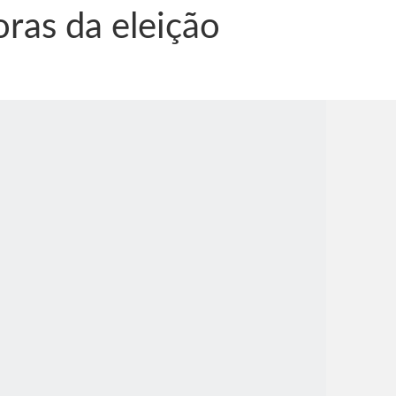
oras da eleição
nônima, Como usam o nome de Jesus para ganhar dinheiro
tlas intriga a Humanidade