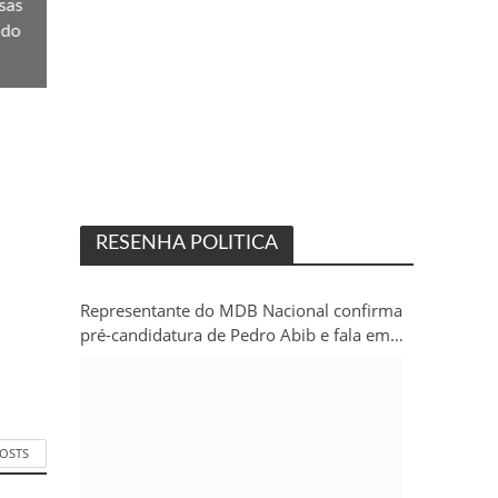
sas
 do
RESENHA POLITICA
Representante do MDB Nacional confirma
pré-candidatura de Pedro Abib e fala em
“sobrevida” do partido em Rondônia
POSTS