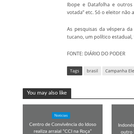
Ibope e Datafolha e outros
Os segredos não re
votada” etc. Só o eleitor não 
As pesquisas da véspera da
tucano, um político estadual,
FONTE: DIÁRIO DO PODER
Tags
brasil
Campanha Elei
FILME: Como um Mo
You may also like
Noticias
Centro de Convivência do Idoso
Indonés
realiza arraial “CCI na Roça”
outro 