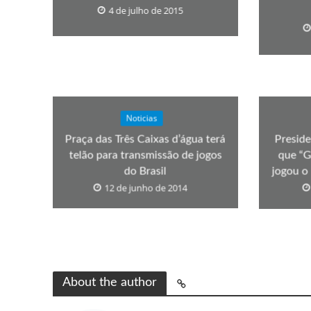
4 de julho de 2015
Noticias
Praça das Três Caixas d’água terá
Preside
telão para transmissão de jogos
que “G
do Brasil
jogou o
12 de junho de 2014
About the author