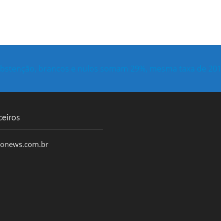
bstenção, brancos e nulos somam 29%, mesma taxa de 20
ceiros
honews.com.br