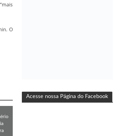
 “mais
min. O
ma produção Folha Filmes
Acesse nossa Página do Facebook
ério
ia
ra