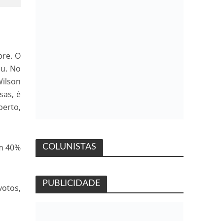
pre. O
eu. No
Wilson
sas, é
erto,
am 40%
COLUNISTAS
PUBLICIDADE
votos,