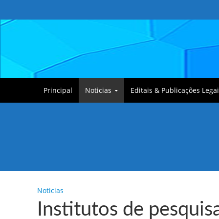
Principal
Noticias
Editais & Publicações Legai
Tullin, o Cãozinho
Noticias
Institutos de pesqui