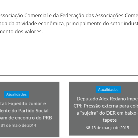
velados do livro de apocalipse
 Associação Comercial e da Federação das Associações Come
da da atividade econômica, principalmente do setor industr
mento dos valores.
njolo salvou a vida de Flechinha, o bebe coelho – Vídeo em Português mais u
Atualidades
Atualidades
Deputado Alex Redano impe
tal: Expedito Junior e
CPI: Pressão externa para col
dente do Partido Social
a “sujeira” do DER em baixo
ipam de encontro do PRB
tapete
31 de maio de 2014
13 de março de 2015