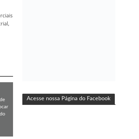
rciais
ial,
ma produção Folha Filmes
Acesse nossa Página do Facebook
de
ocar
 do