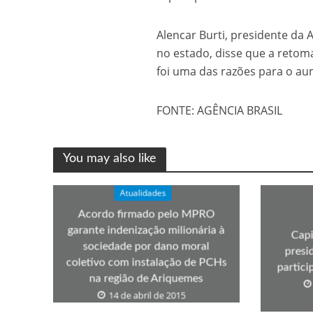
Os segredos não re
Alencar Burti, presidente da
no estado, disse que a retoma
foi uma das razões para o au
FONTE: AGÊNCIA BRASIL
You may also like
FILME: Como um Mo
Atualidades
Acordo firmado pelo MPRO
garante indenização milionária à
Capi
sociedade por dano moral
presi
coletivo com instalação de PCHs
partic
na região de Ariquemes
14 de abril de 2015