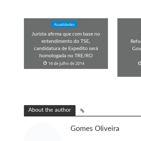
Atualidades
Jurista afirma que com base no
entendimento do TSE,
Refo
candidatura de Expedito será
Gov
homologada no TRE/RO
16 de julho de 2014
About the author
Gomes Oliveira