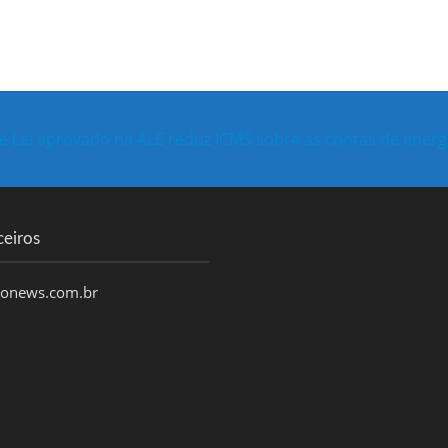
e Lei aprovado na ALE reduz ICMS sobre as contas de energi
ceiros
honews.com.br