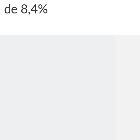
a de 8,4%
nônima, Como usam o nome de Jesus para ganhar dinheiro
tlas intriga a Humanidade