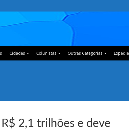
s
Cidades
Colunistas
Outras Categorias
Expedie
 Corajoso e a Anciã Marleninha na luta contra Bafoncinho e sua gangue
R$ 2,1 trilhões e deve