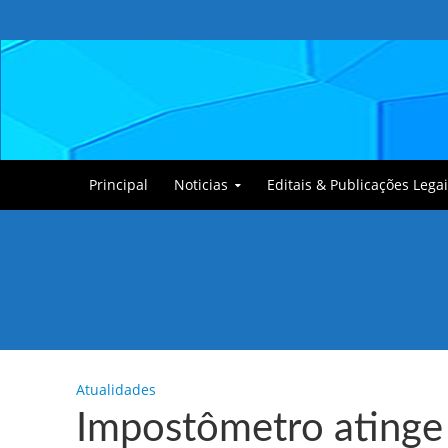
Principal
Noticias
Editais & Publicações Legai
Tullin, o Cãozinho
Atualidades
Impostômetro atinge 