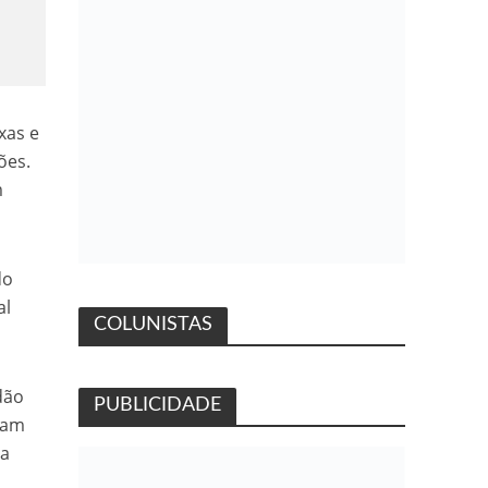
xas e
ões.
m
do
al
COLUNISTAS
dão
PUBLICIDADE
eçam
da