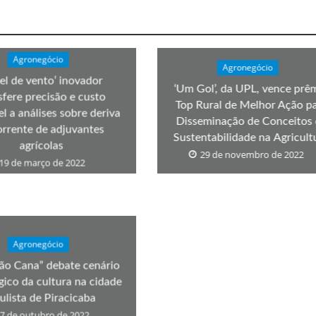
Agronegócio
Agronegócio
el de vento’ inovador
‘Um Gol’, da UPL, vence prê
sfere precisão e custo
Top Rural de Melhor Ação p
el a análises sobre deriva
Disseminação de Conceitos
rrente de adjuvantes
Sustentabilidade na Agricult
agrícolas
29 de novembro de 2022
19 de março de 2022
Agronegócio
ão Cana” debate cenário
gico da cultura na cidade
ulista de Piracicaba
7 de outubro de 2022