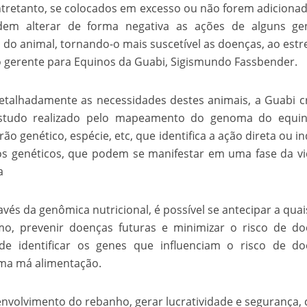
ntretanto, se colocados em excesso ou não forem adiciona
velados do livro de apocalipse
dem alterar de forma negativa as ações de alguns ge
o animal, tornando-o mais suscetível as doenças, ao estr
o gerente para Equinos da Guabi, Sigismundo Fassbender.
etalhadamente as necessidades destes animais, a Guabi c
estudo realizado pelo mapeamento do genoma do equin
o genético, espécie, etc, que identifica a ação direta ou in
os genéticos, que podem se manifestar em uma fase da v
a
njolo salvou a vida de Flechinha, o bebe coelho – Vídeo em Português mais u
avés da genômica nutricional, é possível se antecipar a qua
mo, prevenir doenças futuras e minimizar o risco de d
 de identificar os genes que influenciam o risco de d
uma má alimentação.
senvolvimento do rebanho, gerar lucratividade e segurança,