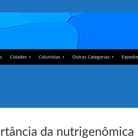
s
Cidades
Colunistas
Outras Categorias
Expedie
 Corajoso e a Anciã Marleninha na luta contra Bafoncinho e sua gangue
ortância da nutrigenômica