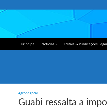
Principal
Noticias
Editais & Publicações Legai
Tullin, o Cãozinho
Agronegócio
Guabi ressalta a imp