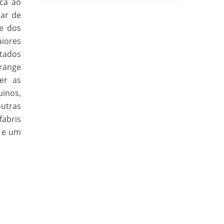
ca ao
tar de
de dos
aiores
tados
brange
er as
uinos,
outras
abris
) e um