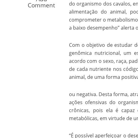
do organismo dos cavalos, e
Comment
Os segredos não re
alimentação do animal, po
comprometer o metabolismo d
a baixo desempenho” alerta 
Com o objetivo de estudar d
genômica nutricional, um 
acordo com o sexo, raça, padrã
de cada nutriente nos códig
animal, de uma forma positiv
FILME: Como um Mo
ou negativa. Desta forma, atr
ações ofensivas do organis
crônicas, pois ela é capaz
metabólicas, em virtude de 
“É possível aperfeiçoar o de