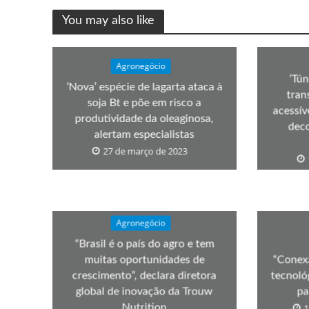
You may also like
Agronegócio
‘Tún
‘Nova’ espécie de lagarta ataca à
tran
soja Bt e põe em risco a
acessív
produtividade da oleaginosa,
deco
alertam especialistas
27 de março de 2023
Agronegócio
“Brasil é o país do agro e tem
muitas oportunidades de
“Conex
crescimento”, declara diretora
tecnoló
global de inovação da Trouw
pa
Nutrition
1