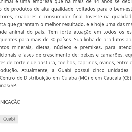
Animal é uma empresa que há mais de 44 anos se dedi
o de produtos de alta qualidade, voltados para o bem-es
utores, criadores e consumidor final. Investe na qualida
nta que garantam o melhor resultado, e é hoje uma das m
úde animal do país. Tem forte atuação em todos os es
equentes para mais de 30 países. Sua linha de produtos a
tos minerais, dietas, núcleos e premixes, para atend
icionais e fases de crescimento de: peixes e camarões, eq
ves de corte e de postura, coelhos, caprinos, ovinos, entre 
odução. Atualmente, a Guabi possui cinco unidades f
is Centro de Distribuição em Cuiaba (MG) e em Caucaia (CE
inas/SP.
UNICAÇÃO
Guabi