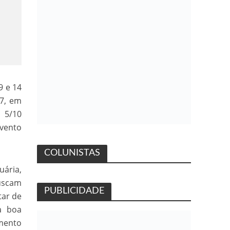
9 e 14
87, em
a 5/10
evento
COLUNISTAS
uária,
buscam
PUBLICIDADE
tar de
a boa
amento