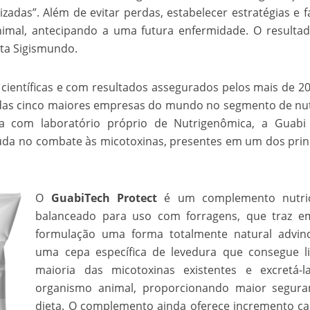
izadas”. Além de evitar perdas, estabelecer estratégias e f
mal, antecipando a uma futura enfermidade. O resultad
lta Sigismundo.
entíficas e com resultados assegurados pelos mais de 2
 das cinco maiores empresas do mundo no segmento de nu
a com laboratório próprio de Nutrigenômica, a Guabi 
juda no combate às micotoxinas, presentes em um dos prin
O
GuabiTech Protect
é um complemento nutric
balanceado para uso com forragens, que traz e
formulação uma forma totalmente natural advin
uma cepa específica de levedura que consegue l
maioria das micotoxinas existentes e excretá-l
organismo animal, proporcionando maior segura
dieta. O complemento ainda oferece incremento ca