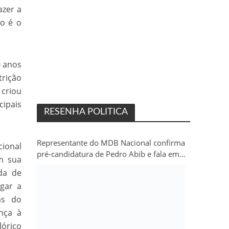
azer a
o é o
0 anos
trição
criou
cipais
RESENHA POLITICA
Representante do MDB Nacional confirma
ional
pré-candidatura de Pedro Abib e fala em
m sua
“sobrevida” do partido em Rondônia
da de
igar a
as do
nça à
lórico