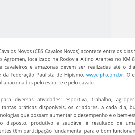
avalos Novos (CBS Cavalos Novos) acontece entre os dias 
o Agromen, localizado na Rodovia Altino Arantes no KM 
o Kong ajudou o Imperador Dom Pedro I na Independência do Brasil
de cavaleiros e amazonas devem ser realizadas até o di
te da Federação Paulista de Hipismo,
www.fph.com.br
. O 
l apaixonados pelo esporte e pelo cavalo.
para diversas atividades: esportiva, trabalho, agropec
 tantas práticas disponíveis, os criadores, a cada dia, 
tecnologias que possam aumentar o desempenho e o bem-es
o disposto, produtivo e saudável é resultado de um
ientes têm participação fundamental para o bom funcion