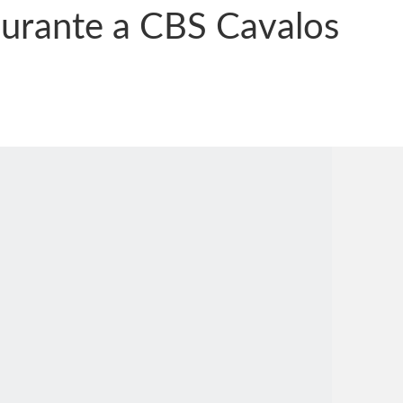
 durante a CBS Cavalos
nônima, Como usam o nome de Jesus para ganhar dinheiro
tlas intriga a Humanidade