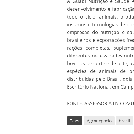
A Guabi Nutrição e Saúde 
desenvolvimento e fabricaçã
todo o ciclo: animais, prod
insumos e tecnologias de po
empresas de nutrição e sa
brasileiros e exportações fr
rações completas, suplemen
diferentes necessidades nutr
bovinos de corte e de leite, a
espécies de animais de pr
distribuídas pelo Brasil, do
Escritório Nacional, em Camp
FONTE: ASSESSORIA LN COM
Tags
Agronegocio
brasil