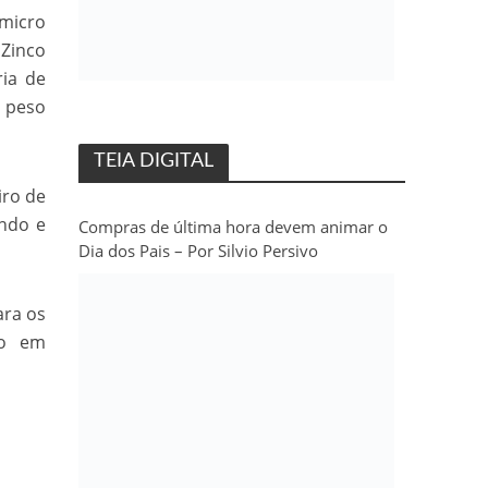
 micro
Zinco
ria de
e peso
TEIA DIGITAL
iro de
undo e
Compras de última hora devem animar o
Dia dos Pais – Por Silvio Persivo
ara os
to em