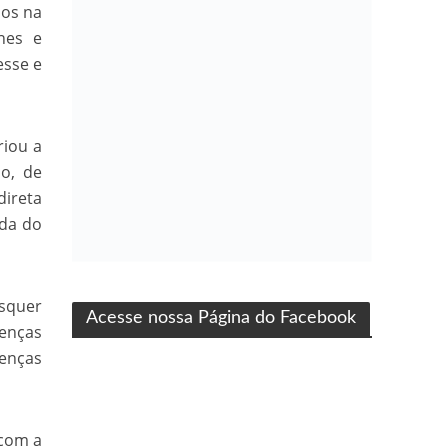
dos na
nes e
esse e
riou a
o, de
direta
ida do
ma produção Folha Filmes
isquer
Acesse nossa Página do Facebook
oenças
oenças
 com a