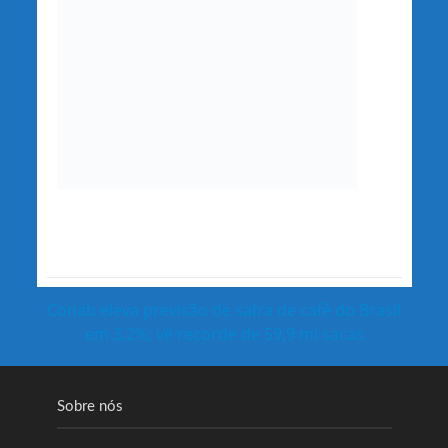
Conab eleva previsão de safra de café do Brasil
em 3,2%; vê recorde de 59,9 mi sacas
Sobre nós