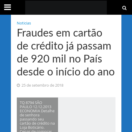
Noticias
Fraudes em cartão
de crédito já passam
de 920 mil no País
desde o início do ano
25 de setembro de 2018
TQ 8794 SÃO
PAULO 12.12.2013
ECONOMIA Detalhe
de senhora
passando seu
cartão de crédito na
Loja Boticário.
Cenas de compras