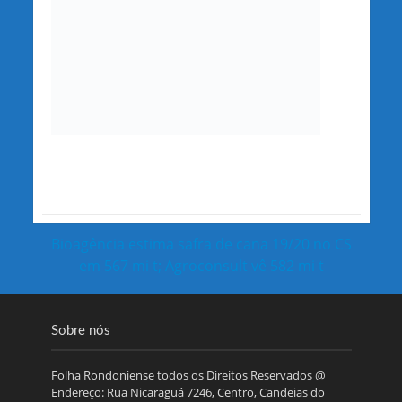
Bioagência estima safra de cana 19/20 no CS
em 567 mi t; Agroconsult vê 582 mi t
Sobre nós
Folha Rondoniense todos os Direitos Reservados @
Endereço: Rua Nicaraguá 7246, Centro, Candeias do