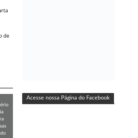
o
arta
o de
ma produção Folha Filmes
Acesse nossa Página do Facebook
ério
ia
ra
sas
 do