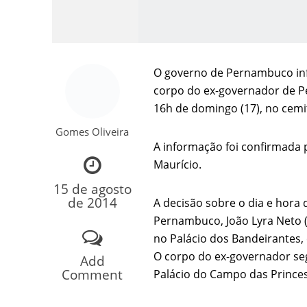
O
governo
de Pernambuco info
corpo do ex-governador de 
16h de domingo (17), no cemi
Gomes Oliveira
A informação foi confirmada 
Como o Cachorrinh
Maurício.
15 de agosto
de 2014
A
decisão
sobre o dia e hora 
Pernambuco, João Lyra Neto (
no Palácio dos Bandeirantes,
O corpo do ex-governador seg
Add
Comment
Palácio do Campo das Prince