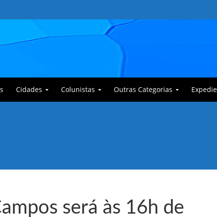
s
Cidades
Colunistas
Outras Categorias
Expedie
 Corajoso e a Anciã Marleninha na luta contra Bafoncinho e sua gangue
Campos será às 16h de