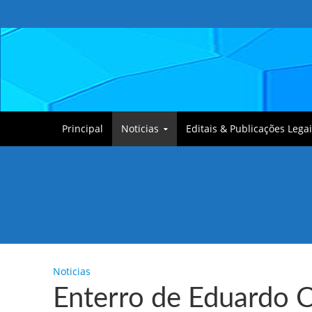
Principal
Noticias
Editais & Publicações Legai
Tullin, o Cãozinho
Noticias
Enterro de Eduardo 