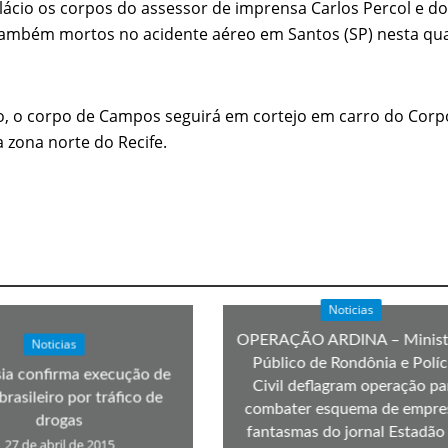
ácio os corpos do assessor de imprensa Carlos Percol e d
velados do livro de apocalipse
 também mortos no acidente aéreo em Santos (SP) nesta qu
o, o corpo de Campos seguirá em cortejo em carro do Corp
 zona norte do Recife.
njolo salvou a vida de Flechinha, o bebe coelho – Vídeo em Português mais u
Noticias
OPERAÇÃO ARDINA – Minist
Noticias
Público de Rondônia e Políc
ia confirma execução de
Civil deflagram operação pa
brasileiro por tráfico de
combater esquema de empre
drogas
fantasmas do jornal Estadão
27 de abril de 2015