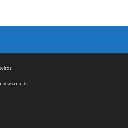
udio em avião de Campos mostra conversa sobre arremeti
ceiros
honews.com.br