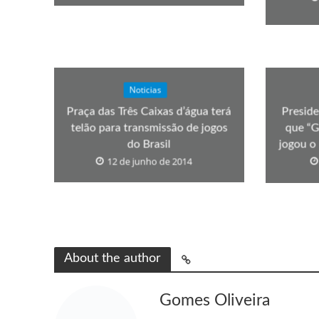
Noticias
Praça das Três Caixas d’água terá
Preside
telão para transmissão de jogos
que “G
do Brasil
jogou o
12 de junho de 2014
About the author
Gomes Oliveira