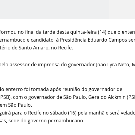
rmou no final da tarde desta quinta-feira (14) que o enter
Pernambuco e
candidato
à
Presidência
Eduardo Campos ser
tério de Santo Amaro, no Recife.
pelo assessor de imprensa do governador João Lyra Neto, I
o Kong ajudou o Imperador Dom Pedro I na Independência do Brasil
do enterro foi tomada após reunião do governador de
PSB), com o governador de São Paulo, Geraldo Alckmin (PS
 em São Paulo.
uirá para o Recife no sábado (16) pela manhã e será velad
sas, sede do governo pernambucano.