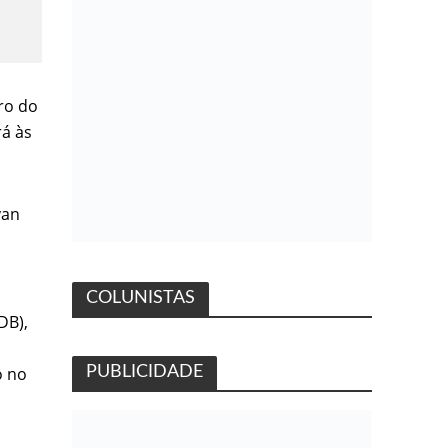
ro do
á às
van
COLUNISTAS
DB),
o no
PUBLICIDADE