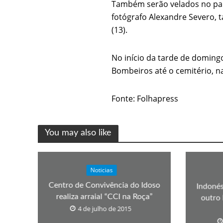
Também serão velados no pal
Os segredos não re
fotógrafo Alexandre Severo,
(13).
No início da tarde de doming
Bombeiros até o cemitério, na
Fonte: Folhapress
FILME: Como um Mo
You may also like
Noticias
Centro de Convivência do Idoso
Indonés
realiza arraial “CCI na Roça”
outro 
4 de julho de 2015