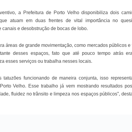
velados do livro de apocalipse
entivo, a Prefeitura de Porto Velho disponibiliza dois cam
que atuam em duas frentes de vital importância no ques
 canais e desobstrução de bocas de lobo.
ra áreas de grande movimentação, como mercados públicos e f
tante desses espaços, fato que até pouco tempo atrás e
iza esses serviços ou trabalha nesses locais.
 tatuzões funcionando de maneira conjunta, isso represen
njolo salvou a vida de Flechinha, o bebe coelho – Vídeo em Português mais u
Porto Velho. Esse trabalho já vem mostrando resultados posi
dade, fluidez no trânsito e limpeza nos espaços públicos”, dest