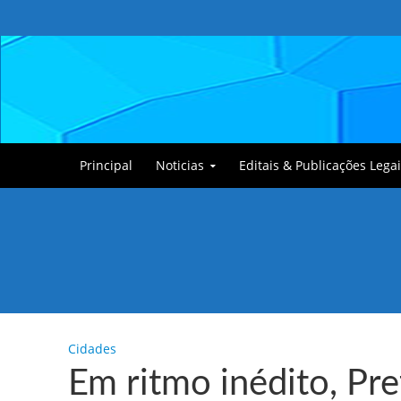
Principal
Noticias
Editais & Publicações Legai
Tullin, o Cãozinho
Cidades
Em ritmo inédito, Pre