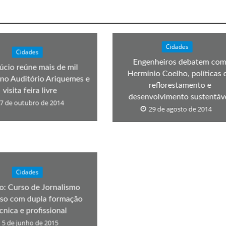
Cidades
Cidades
Engenheiros debatem co
úcio reúne mais de mil
Hermínio Coelho, políticas 
no Auditório Ariquemes e
reflorestamento e
visita feira livre
desenvolvimento sustentáv
7 de outubro de 2014
29 de agosto de 2014
Cidades
to: Curso de Jornalismo
oso com dupla formação
cnica e profissional
5 de junho de 2015