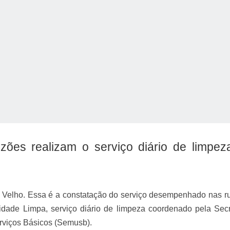
o Kong ajudou o Imperador Dom Pedro I na Independência do Brasil
uzões realizam o serviço diário de limpez
o Velho. Essa é a constatação do serviço desempenhado nas r
dade Limpa, serviço diário de limpeza coordenado pela Secr
rviços Básicos (Semusb).