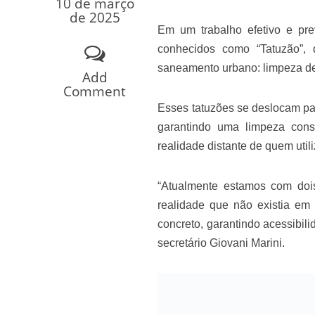
10 de março
Os segredos não re
de 2025
Em um trabalho efetivo e prev
conhecidos como “Tatuzão”, 
saneamento urbano: limpeza de
Add
Comment
Esses tatuzões se deslocam pa
garantindo uma limpeza cons
realidade distante de quem util
“Atualmente estamos com dois
FILME: Como um Mo
realidade que não existia em 
concreto, garantindo acessibili
secretário Giovani Marini.