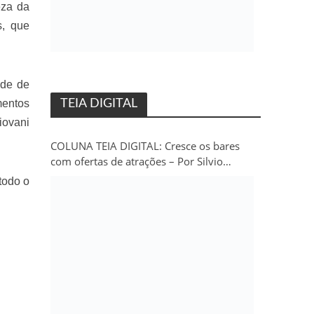
eza da
s, que
ede de
TEIA DIGITAL
mentos
iovani
COLUNA TEIA DIGITAL: Cresce os bares
com ofertas de atrações – Por Silvio
Persivo
todo o