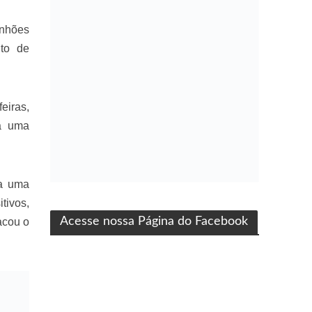
inhões
ito de
eiras,
ra uma
ta uma
ma produção Folha Filmes
tivos,
Acesse nossa Página do Facebook
acou o