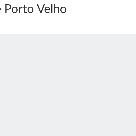
e Porto Velho
nônima, Como usam o nome de Jesus para ganhar dinheiro
tlas intriga a Humanidade