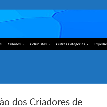
s
Cidades
Colunistas
Outras Categorias
Expedie
 Corajoso e a Anciã Marleninha na luta contra Bafoncinho e sua gangue
ção dos Criadores de