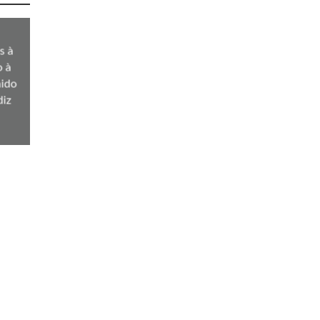
s à
o à
nido
diz