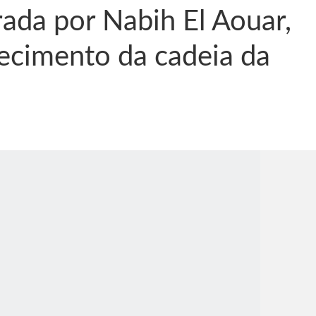
erada por Nabih El Aouar,
lecimento da cadeia da
nônima, Como usam o nome de Jesus para ganhar dinheiro
tlas intriga a Humanidade