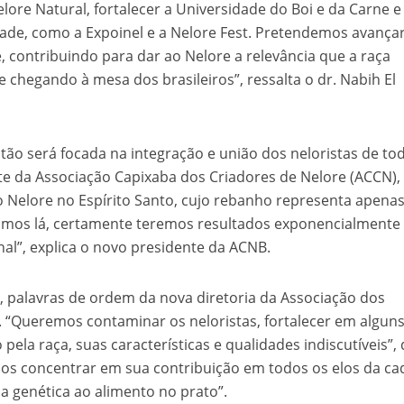
ore Natural, fortalecer a Universidade do Boi e da Carne e
velados do livro de apocalipse
ade, como a Expoinel e a Nelore Fest. Pretendemos avança
, contribuindo para dar ao Nelore a relevância que a raça
 chegando à mesa dos brasileiros”, ressalta o dr. Nabih El
estão será focada na integração e união dos neloristas de to
nte da Associação Capixaba dos Criadores de Nelore (ACCN),
 Nelore no Espírito Santo, cujo rebanho representa apena
uimos lá, certamente teremos resultados exponencialmente
njolo salvou a vida de Flechinha, o bebe coelho – Vídeo em Português mais u
al”, explica o novo presidente da ACNB.
m, palavras de ordem da nova diretoria da Associação dos
. “Queremos contaminar os neloristas, fortalecer em alguns
ela raça, suas características e qualidades indiscutíveis”, 
 nos concentrar em sua contribuição em todos os elos da ca
a genética ao alimento no prato”.