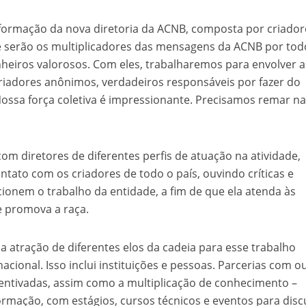
formação da nova diretoria da ACNB, composta por criador
e serão os multiplicadores das mensagens da ACNB por tod
eiros valorosos. Com eles, trabalharemos para envolver a
criadores anônimos, verdadeiros responsáveis por fazer do
 Nossa força coletiva é impressionante. Precisamos remar n
 com diretores de diferentes perfis de atuação na atividade,
tato com os criadores de todo o país, ouvindo críticas e
ionem o trabalho da entidade, a fim de que ela atenda às
e promova a raça.
a atração de diferentes elos da cadeia para esse trabalho
acional. Isso inclui instituições e pessoas. Parcerias com o
centivadas, assim como a multiplicação de conhecimento –
formação, com estágios, cursos técnicos e eventos para dis