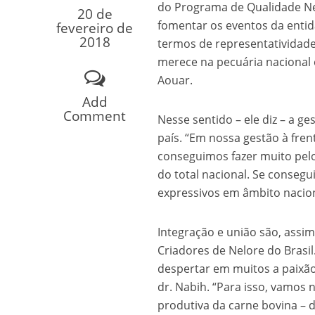
do Programa de Qualidade Nel
Os segredos não re
20 de
fomentar os eventos da entid
fevereiro de
2018
termos de representatividade
merece na pecuária nacional e
Aouar.
Add
Comment
Nesse sentido – ele diz – a g
país. “Em nossa gestão à fre
conseguimos fazer muito pelo
do total nacional. Se conseg
FILME: Como um Mo
expressivos em âmbito nacion
Integração e união são, assi
Criadores de Nelore do Brasil
despertar em muitos a paixão p
dr. Nabih. “Para isso, vamos
produtiva da carne bovina – d