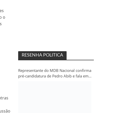
es
o o
s
a
RESENHA POLITICA
Representante do MDB Nacional confirma
pré-candidatura de Pedro Abib e fala em
“sobrevida” do partido em Rondônia
utras
cussão