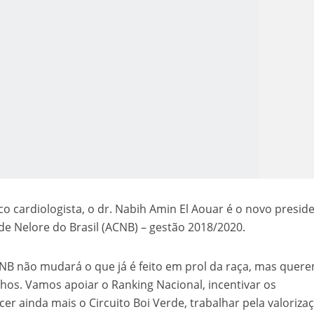
o Kong ajudou o Imperador Dom Pedro I na Independência do Brasil
o cardiologista, o dr. Nabih Amin El Aouar é o novo presid
de Nelore do Brasil (ACNB) – gestão 2018/2020.
CNB não mudará o que já é feito em prol da raça, mas quer
lhos. Vamos apoiar o Ranking Nacional, incentivar os
er ainda mais o Circuito Boi Verde, trabalhar pela valoriza