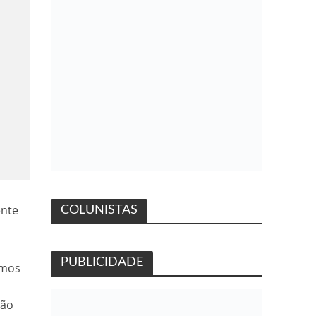
ente
COLUNISTAS
PUBLICIDADE
emos
ção