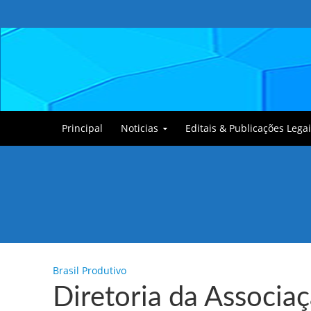
Principal
Noticias
Editais & Publicações Legai
Tullin, o Cãozinho
Brasil Produtivo
Diretoria da Associa