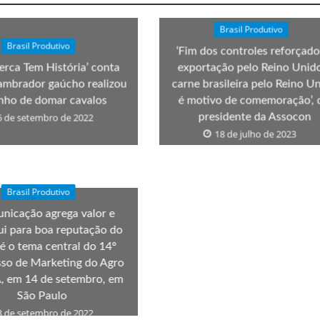
Brasil Produtivo
Brasil Produtivo
‘Fim dos controles reforçado
erca Tem História’ conta
exportação pelo Reino Unid
ambrador gaúcho realizou
carne brasileira pelo Reino U
nho de domar cavalos
é motivo de comemoração’, 
6 de setembro de 2022
presidente da Assocon
18 de julho de 2023
Brasil Produtivo
nicação agrega valor e
ui para boa reputação do
é o tema central do 14º
so de Marketing do Agro
 em 14 de setembro, em
São Paulo
3 de setembro de 2022