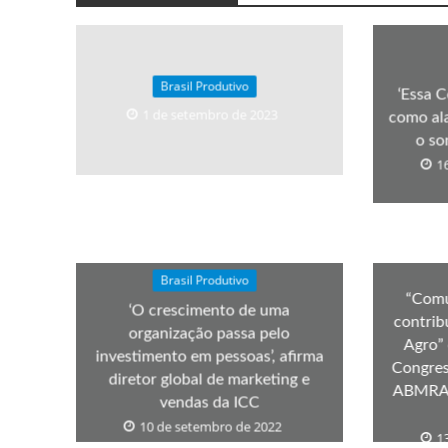
Brasil Produtivo
‘Essa C
1 de setembro de 2023
como al
o so
1
Brasil Produtivo
“Comu
‘O crescimento de uma
contrib
organização passa pelo
Agro” 
investimento em pessoas’, afirma
Congres
diretor global de marketing e
ABMRA,
vendas da ICC
10 de setembro de 2022
1