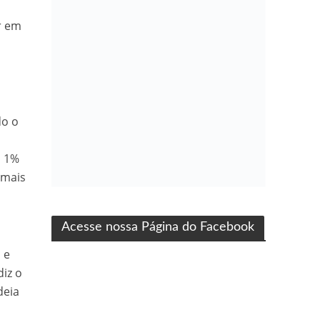
r em
do o
s 1%
 mais
ma produção Folha Filmes
Acesse nossa Página do Facebook
 e
diz o
deia