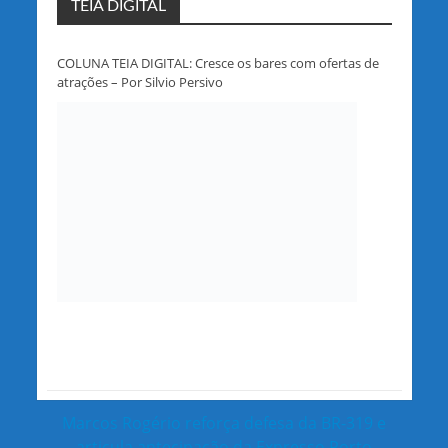
TEIA DIGITAL
COLUNA TEIA DIGITAL: Cresce os bares com ofertas de
atrações – Por Silvio Persivo
Marcos Rogério reforça defesa da BR-319 e
articula antecipação da Expresso Porto