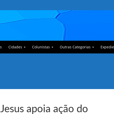
s
Cidades
Colunistas
Outras Categorias
Expedie
 Corajoso e a Anciã Marleninha na luta contra Bafoncinho e sua gangue
Jesus apoia ação do