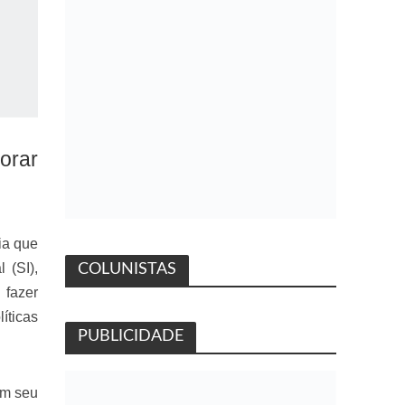
orar
ia que
 (SI),
COLUNISTAS
 fazer
íticas
PUBLICIDADE
em seu