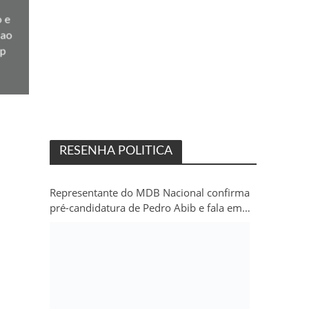
 e
 ao
mp
RESENHA POLITICA
Representante do MDB Nacional confirma
pré-candidatura de Pedro Abib e fala em
“sobrevida” do partido em Rondônia