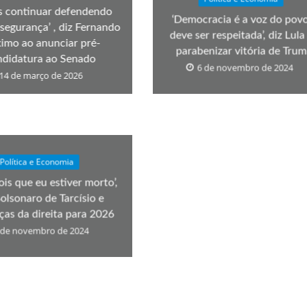
s continuar defendendo
‘Democracia é a voz do povo
segurança’ , diz Fernando
deve ser respeitada’, diz Lula
imo ao anunciar pré-
parabenizar vitória de Tru
ndidatura ao Senado
6 de novembro de 2024
14 de março de 2026
Política e Economia
ois que eu estiver morto’,
Bolsonaro de Tarcísio e
ças da direita para 2026
 de novembro de 2024