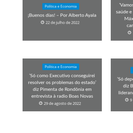
‘Vamo
Política e Economia
saúde e 
¡Buenos días! – Por Alberto Ayala
Máx
22 de julho de 2022
ca
Política e Economia
‘Só como Executivo conseguirei
‘Só dep
resolver os problemas do estado’
diz 
diz Pimenta de Rondônia em
lideran
entrevista à radio Boas Novas
9
29 de agosto de 2022