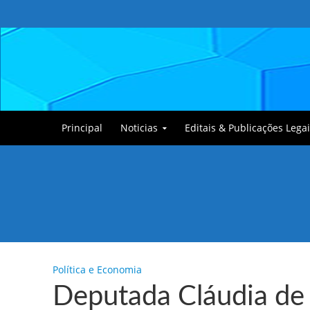
Principal
Noticias
Editais & Publicações Legai
Tullin, o Cãozinho
Política e Economia
Deputada Cláudia de 