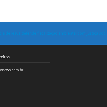
ia de Jesus defende fiscalização ambiental com justiça soc
ceiros
honews.com.br