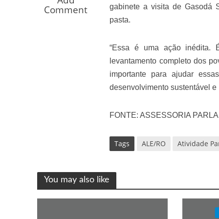
Add
gabinete a visita de Gasodá 
Os segredos não re
Comment
pasta.
“Essa é uma ação inédita. 
levantamento completo dos pov
importante para ajudar essas
desenvolvimento sustentável e
FONTE: ASSESSORIA PARL
FILME: Como um Mo
Tags
ALE/RO
Atividade P
You may also like