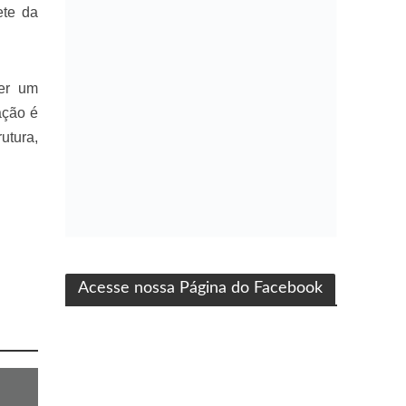
ete da
er um
ação é
utura,
ma produção Folha Filmes
Acesse nossa Página do Facebook