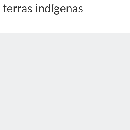
terras indígenas
nônima, Como usam o nome de Jesus para ganhar dinheiro
tlas intriga a Humanidade