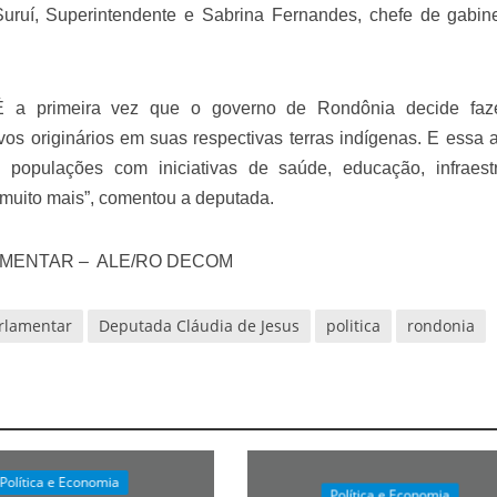
Suruí, Superintendente e Sabrina Fernandes, chefe de gabin
velados do livro de apocalipse
É a primeira vez que o governo de Rondônia decide faz
os originários em suas respectivas terras indígenas. E essa 
 populações com iniciativas de saúde, educação, infraestr
 muito mais”, comentou a deputada.
AMENTAR – ALE/RO DECOM
njolo salvou a vida de Flechinha, o bebe coelho – Vídeo em Português mais u
arlamentar
Deputada Cláudia de Jesus
politica
rondonia
Política e Economia
Política e Economia