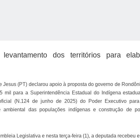
 levantamento dos territórios para elab
o Kong ajudou o Imperador Dom Pedro I na Independência do Brasil
e Jesus (PT) declarou apoio à proposta do governo de Rondôn
 mil para a Superintendência Estadual do Indígena estadual
icial (N.124 de junho de 2025) do Poder Executivo para
e ambiental das populações indígenas e construção de pol
bleia Legislativa e nesta terça-feira (1), a deputada recebeu 