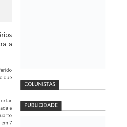
rios
ra a
ferido
ro que
COLUNISTAS
cortar
PUBLICIDADE
tada e
quarto
, em 7