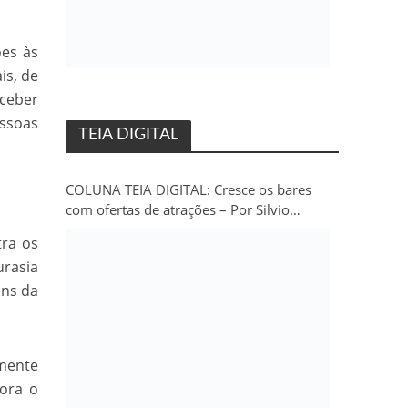
ões às
is, de
ceber
essoas
TEIA DIGITAL
COLUNA TEIA DIGITAL: Cresce os bares
com ofertas de atrações – Por Silvio
Persivo
tra os
urasia
ens da
mente
ora o