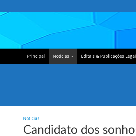
Principal
Noticias
Editais & Publicações Legai
Tullin, o Cãozinho
Noticias
Candidato dos sonhos