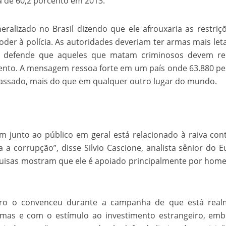
a de 60,2 porcento em 2013.
ralizado no Brasil dizendo que ele afrouxaria as restriç
der à polícia. As autoridades deveriam ter armas mais leta
 defende que aqueles que matam criminosos devem re
ento. A mensagem ressoa forte em um país onde 63.880 p
assado, mais do que em qualquer outro lugar do mundo.
m junto ao público em geral está relacionado à raiva con
ra a corrupção”, disse Silvio Cascione, analista sênior do E
squisas mostram que ele é apoiado principalmente por hom
aro o convenceu durante a campanha de que está real
as e com o estímulo ao investimento estrangeiro, emb