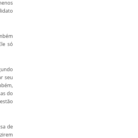
 menos
didato
também
Ele só
egundo
ar seu
mbém,
sas do
 estão
usa de
uzirem