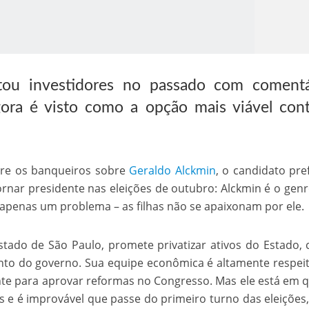
tou investidores no passado com comentá
agora é visto como a opção mais viável cont
o Kong ajudou o Imperador Dom Pedro I na Independência do Brasil
tre os banqueiros sobre
Geraldo Alckmin
, o candidato pre
tornar presidente nas eleições de outubro: Alckmin é o gen
m apenas um problema – as filhas não se apaixonam por ele.
tado de São Paulo, promete privatizar ativos do Estado, 
ento do governo. Sua equipe econômica é altamente respei
iente para aprovar reformas no Congresso. Mas ele está em 
s e é improvável que passe do primeiro turno das eleições