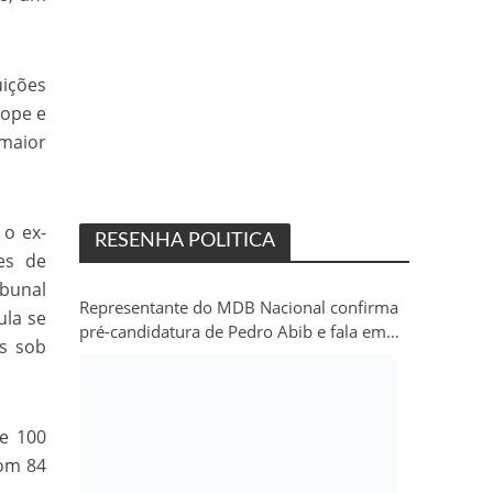
uições
bope e
 maior
 o ex-
RESENHA POLITICA
es de
ibunal
Representante do MDB Nacional confirma
ula se
pré-candidatura de Pedro Abib e fala em
as sob
“sobrevida” do partido em Rondônia
de 100
com 84