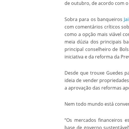
de outubro, de acordo com o
Os segredos não re
Sobra para os banqueiros
Ja
com comentários críticos sobr
como a opção mais viável co
meia dúzia dos principais ba
principal conselheiro de Bol
iniciativa e da reforma da Pre
Desde que trouxe Guedes p
FILME: Como um Mo
ideia de vender propriedade
a aprovação das reformas apo
Nem todo mundo está convenc
“Os mercados financeiros e
base de governo sustentável”