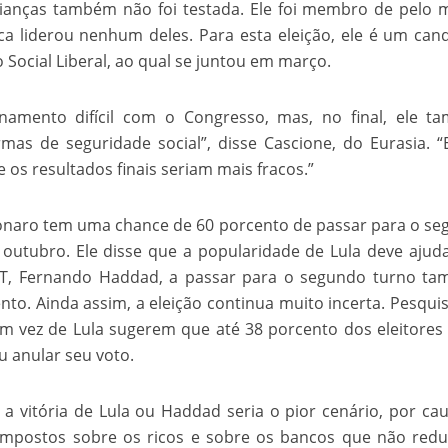
lianças também não foi testada. Ele foi membro de pelo
nca liderou nenhum deles. Para esta eleição, ele é um can
Social Liberal, ao qual se juntou em março.
onamento difícil com o Congresso, mas, no final, ele 
mas de seguridade social”, disse Cascione, do Eurasia. “
e os resultados finais seriam mais fracos.”
onaro tem uma chance de 60 porcento de passar para o s
 outubro. Ele disse que a popularidade de Lula deve ajud
T, Fernando Haddad, a passar para o segundo turno ta
o. Ainda assim, a eleição continua muito incerta. Pesqui
 vez de Lula sugerem que até 38 porcento dos eleitores
u anular seu voto.
a vitória de Lula ou Haddad seria o pior cenário, por ca
impostos sobre os ricos e sobre os bancos que não red