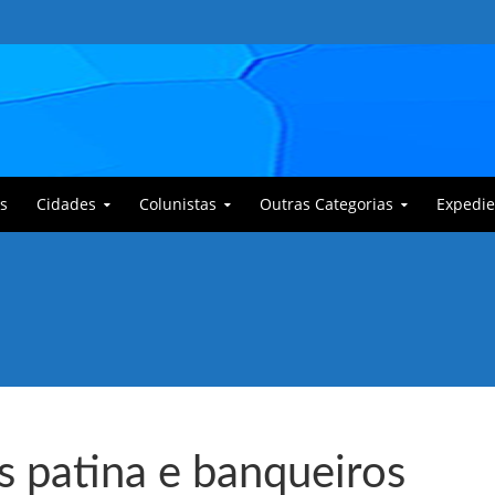
s
Cidades
Colunistas
Outras Categorias
Expedie
 Corajoso e a Anciã Marleninha na luta contra Bafoncinho e sua gangue
 patina e banqueiros