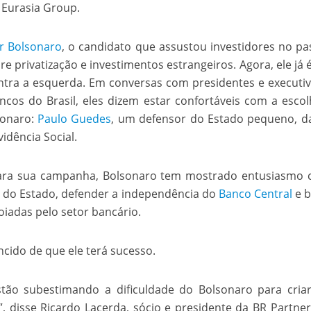
 Eurasia Group.
velados do livro de apocalipse
ir Bolsonaro
, o candidato que assustou investidores no p
e privatização e investimentos estrangeiros. Agora, ele já é
ntra a esquerda. Em conversas com presidentes e executi
ncos do Brasil, eles dizem estar confortáveis com a esco
sonaro:
Paulo Guedes
, um defensor do Estado pequeno, da
vidência Social.
ara sua campanha, Bolsonaro tem mostrado entusiasmo 
njolo salvou a vida de Flechinha, o bebe coelho – Vídeo em Português mais u
s do Estado, defender a independência do
Banco Central
e b
iadas pelo setor bancário.
ido de que ele terá sucesso.
stão subestimando a dificuldade do Bolsonaro para cri
, disse Ricardo Lacerda, sócio e presidente da BR Partne