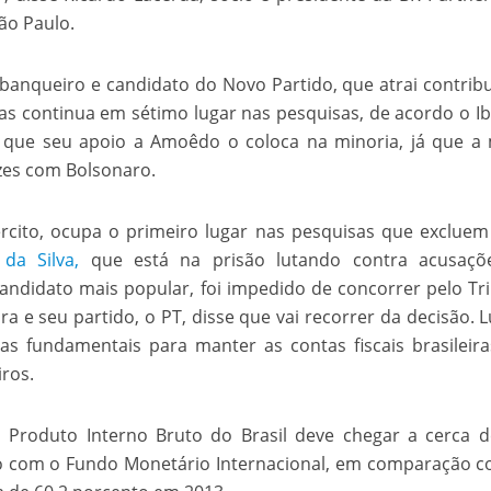
ão Paulo.
 banqueiro e candidato do Novo Partido, que atrai contrib
as continua em sétimo lugar nas pesquisas, de acordo o I
e que seu apoio a Amoêdo o coloca na minoria, já que a
azes com Bolsonaro.
ército, ocupa o primeiro lugar nas pesquisas que excluem
 da Silva,
que está na prisão lutando contra acusaçõ
candidato mais popular, foi impedido de concorrer pelo Tr
ira e seu partido, o PT, disse que vai recorrer da decisão. L
s fundamentais para manter as contas fiscais brasileir
ros.
o Produto Interno Bruto do Brasil deve chegar a cerca 
o com o Fundo Monetário Internacional, em comparação 