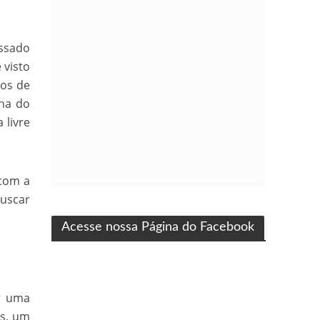
assado
 visto
vos de
lha do
 livre
com a
ma produção Folha Filmes
uscar
Acesse nossa Página do Facebook
ar uma
rs, um