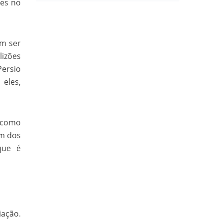
ões no
em ser
lizões
Persio
 eles,
 como
um dos
que é
iação.