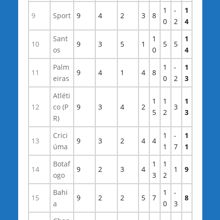
1
-
1
9
Sport
9
4
2
3
8
0
2
4
Sant
1
1
10
9
3
5
1
5
5
os
0
4
Palm
1
-
1
11
9
4
1
4
8
eiras
0
2
3
Atléti
1
1
1
12
co (P
9
3
4
2
3
5
2
3
R)
Crici
1
-
1
13
9
3
2
4
4
úma
1
7
1
Botaf
1
1
14
9
2
3
4
1
9
ogo
3
2
Bahi
1
-
15
9
2
2
5
7
8
a
0
3