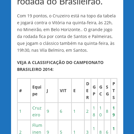
rodada do Brasileirão.
Com 19 pontos, o Cruzeiro está na topo da tabela
e jogará contra o Vitória na quinta-feira, às 22h,
no Mineirão, em Belo Horizonte.. O grande jogo
da rodada fica por conta de Santos e Palmeiras,
que jogam o clássico também na quinta-feira, às
19h30, nas Vila Belmiro, em Santos.
VEJA A CLASSIFICAÇÃO DO CAMPEONATO
BRASILEIRO 2014:
D
P
Equi
G
G
S
#
J
VIT
E
E
T
pe
P
C
G
R
S
Cruz
1
1
1
1
9
6
1
2
8
eiro
8
0
9
Flum
1
1
2
inen
9
5
1
3
8
6