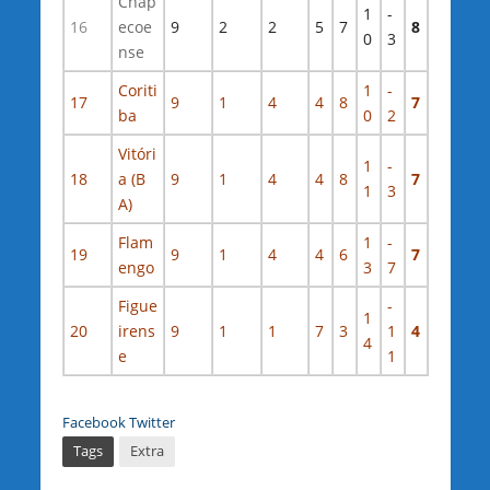
Chap
1
-
16
ecoe
9
2
2
5
7
8
0
3
nse
Coriti
1
-
17
9
1
4
4
8
7
ba
0
2
Vitóri
1
-
18
a (B
9
1
4
4
8
7
1
3
A)
Flam
1
-
19
9
1
4
4
6
7
engo
3
7
Figue
-
1
20
irens
9
1
1
7
3
1
4
4
e
1
Facebook
Twitter
Tags
Extra