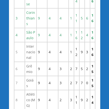
4
6
se
Corin
1
1
3
thian
9
4
4
1
5
6
1
6
s
São P
1
1
1
4
9
4
4
1
4
aulo
6
2
6
Inter
1
1
5
nacio
9
4
4
1
9
3
2
6
nal
Grê
1
6
9
4
3
2
7
5
2
mio
5
Goiá
1
7
9
4
3
2
7
7
0
s
5
Atléti
1
1
8
co (M
9
4
2
3
9
2
1
4
G)