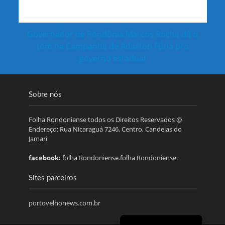
Governador de Rondônia Marcos Rocha dá o
tom na Campanha de Adailton Fúria pro
governo estadual
Sobre nós
Folha Rondoniense todos os Direitos Reservados @
Endereço: Rua Nicaraguá 7246, Centro, Candeias do
Jamari
facebook:
folha Rondoniense.folha Rondoniense.
Sites parceiros
portovelhonews.com.br