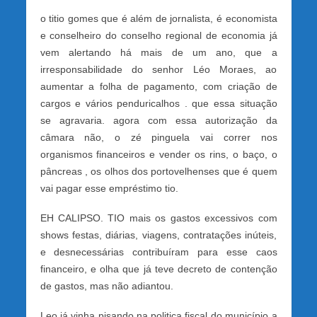
o titio gomes que é além de jornalista, é economista
e conselheiro do conselho regional de economia já
vem alertando há mais de um ano, que a
irresponsabilidade do senhor Léo Moraes, ao
aumentar a folha de pagamento, com criação de
cargos e vários penduricalhos . que essa situação
se agravaria. agora com essa autorização da
câmara não, o zé pinguela vai correr nos
organismos financeiros e vender os rins, o baço, o
pâncreas , os olhos dos portovelhenses que é quem
vai pagar esse empréstimo tio.
EH CALIPSO. TIO mais os gastos excessivos com
shows festas, diárias, viagens, contratações inúteis,
e desnecessárias contribuíram para esse caos
financeiro, e olha que já teve decreto de contenção
de gastos, mas não adiantou.
Leo já vinha pisando na politica fiscal do município a