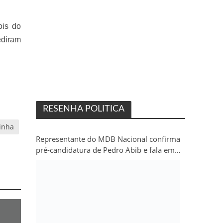
ois do
ediram
RESENHA POLITICA
inha
Representante do MDB Nacional confirma
pré-candidatura de Pedro Abib e fala em
“sobrevida” do partido em Rondônia