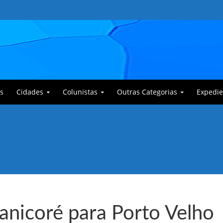
s
Cidades
Colunistas
Outras Categorias
Expedie
 Corajoso e a Anciã Marleninha na luta contra Bafoncinho e sua gangue
anicoré para Porto Velho