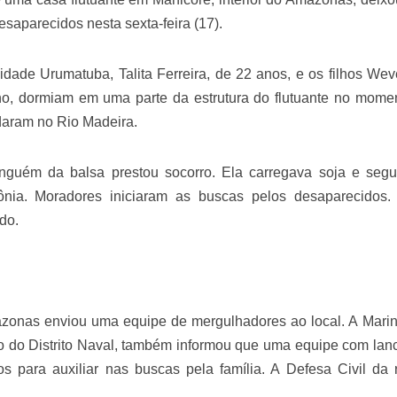
velados do livro de apocalipse
esaparecidos nesta sexta-feira (17).
de Urumatuba, Talita Ferreira, de 22 anos, e os filhos Wev
ano, dormiam em uma parte da estrutura do flutuante no mome
daram no Rio Madeira.
nguém da balsa prestou socorro. Ela carregava soja e seg
ônia. Moradores iniciaram as buscas pelos desaparecidos.
do.
njolo salvou a vida de Flechinha, o bebe coelho – Vídeo em Português mais u
onas enviou uma equipe de mergulhadores ao local. A Mari
o do Distrito Naval, também informou que uma equipe com lan
s para auxiliar nas buscas pela família. A Defesa Civil da 