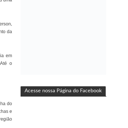
erson,
nto da
uia em
 Até o
ma produção Folha Filmes
Acesse nossa Página do Facebook
nha do
chas e
região