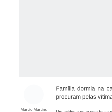
Como o Cachorrinh
Família dormia na ca
procuram pelas vítim
Marcio Martins
Um acidente entre uma balsa e