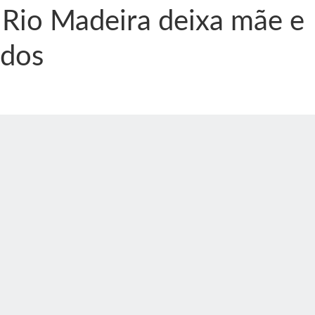
 Rio Madeira deixa mãe e
idos
nônima, Como usam o nome de Jesus para ganhar dinheiro
tlas intriga a Humanidade