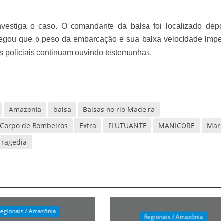
investiga o caso. O comandante da balsa foi localizado dep
 alegou que o peso da embarcação e sua baixa velocidade imp
Os policiais continuam ouvindo testemunhas.
Amazonia
balsa
Balsas no rio Madeira
Corpo de Bombeiros
Extra
FLUTUANTE
MANICORE
Mar
Tragedia
egionais / Amazônia
Regionais / Amazônia