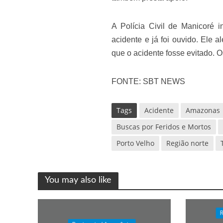
A Polícia Civil de Manicoré 
acidente e já foi ouvido. Ele
que o acidente fosse evitado. 
FONTE: SBT NEWS
Tags
Acidente
Amazonas
Buscas por Feridos e Mortos
Porto Velho
Região norte
You may also like
R