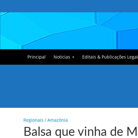
Principal
Noticias
Editais & Publicações Legai
Tullin, o Cãozinho
Regionais / Amazônia
Balsa que vinha de M