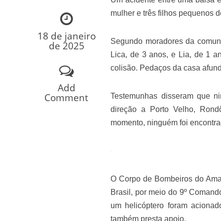
Os segredos não re
mulher e três filhos pequenos d
18 de janeiro
Segundo moradores da comunida
de 2025
Lica, de 3 anos, e Lia, de 1 
colisão. Pedaços da casa afun
Add
Comment
Testemunhas disseram que ni
direção a Porto Velho, Rond
momento, ninguém foi encontra
FILME: Como um Mo
O Corpo de Bombeiros do Amaz
Brasil, por meio do 9º Comand
um helicóptero foram acionado
também presta apoio.