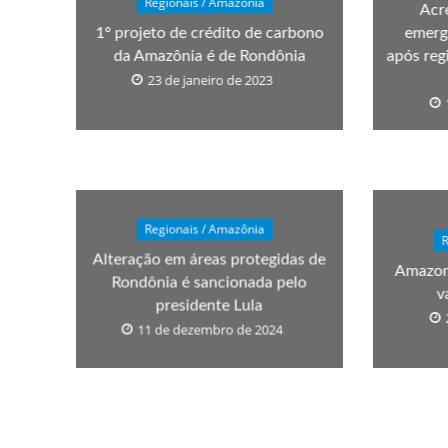
Regionais / Amazônia
Acr
1º projeto de crédito de carbono
emerg
da Amazônia é de Rondônia
após reg
23 de janeiro de 2023
Regionais / Amazônia
R
Alteração em áreas protegidas de
Amazon
Rondônia é sancionada pelo
v
presidente Lula
11 de dezembro de 2024