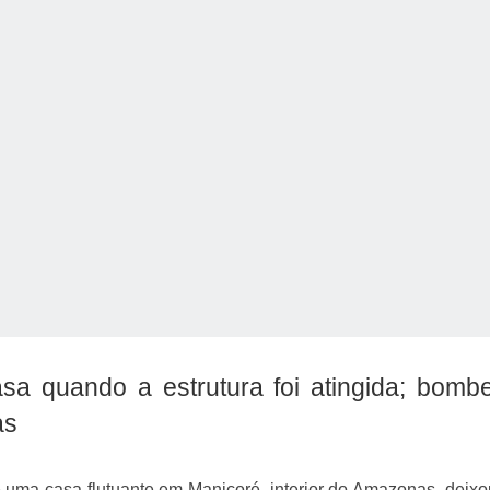
o Kong ajudou o Imperador Dom Pedro I na Independência do Brasil
sa quando a estrutura foi atingida; bombe
as
 uma casa flutuante em Manicoré, interior do Amazonas, deix