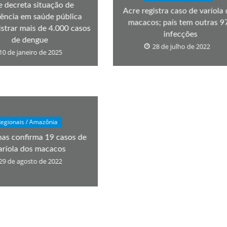
e decreta situação de
Acre registra caso de varíola
ência em saúde pública
macacos; país tem outras 9
istrar mais de 4.000 casos
infecções
de dengue
28 de julho de 2022
10 de janeiro de 2025
egionais / Amazônia
as confirma 19 casos de
aríola dos macacos
29 de agosto de 2022