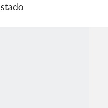
Estado
nônima, Como usam o nome de Jesus para ganhar dinheiro
tlas intriga a Humanidade