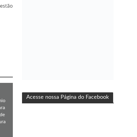
estão
ma produção Folha Filmes
Acesse nossa Página do Facebook
mio
ara
 de
ura