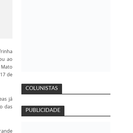
frinha
ou ao
m Mato
 17 de
COLUNISTAS
eas já
so das
PUBLICIDADE
Grande