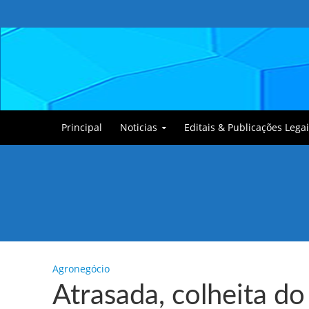
Principal
Noticias
Editais & Publicações Legai
Tullin, o Cãozinho
Agronegócio
Atrasada, colheita d