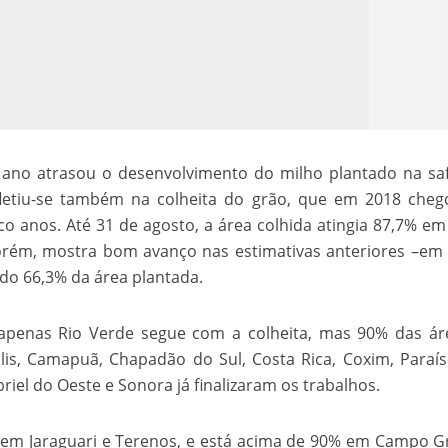
 ano atrasou o desenvolvimento do milho plantado na sa
letiu-se também na colheita do grão, que em 2018 cheg
o Kong ajudou o Imperador Dom Pedro I na Independência do Brasil
o anos. Até 31 de agosto, a área colhida atingia 87,7% e
orém, mostra bom avanço nas estimativas anteriores –em
gido 66,3% da área plantada.
 apenas Rio Verde segue com a colheita, mas 90% das ár
lis, Camapuã, Chapadão do Sul, Costa Rica, Coxim, Paraí
iel do Oeste e Sonora já finalizaram os trabalhos.
 em Jaraguari e Terenos, e está acima de 90% em Campo 