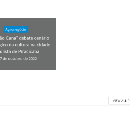
Agronegócio
ão Cana” debate cenário
gico da cultura na cidade
ulista de Piracicaba
7 de outubro de 2022
VIEW ALL 