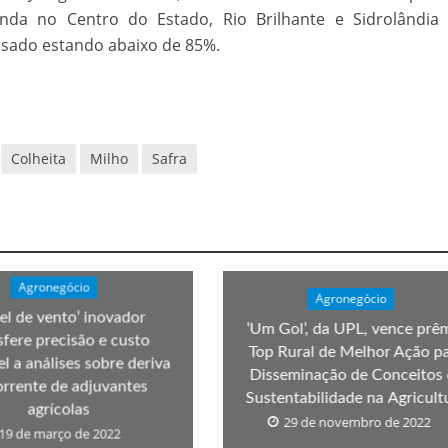
velados do livro de apocalipse
nda no Centro do Estado, Rio Brilhante e Sidrolândia 
ssado estando abaixo de 85%.
Colheita
Milho
Safra
njolo salvou a vida de Flechinha, o bebe coelho – Vídeo em Português mais u
Agronegócio
Agronegócio
el de vento’ inovador
‘Um Gol’, da UPL, vence prê
sfere precisão e custo
Top Rural de Melhor Ação p
el a análises sobre deriva
Disseminação de Conceitos
rrente de adjuvantes
Sustentabilidade na Agricult
agrícolas
29 de novembro de 2022
19 de março de 2022