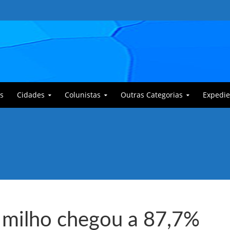
s
Cidades
Colunistas
Outras Categorias
Expedie
 Corajoso e a Anciã Marleninha na luta contra Bafoncinho e sua gangue
o milho chegou a 87,7%