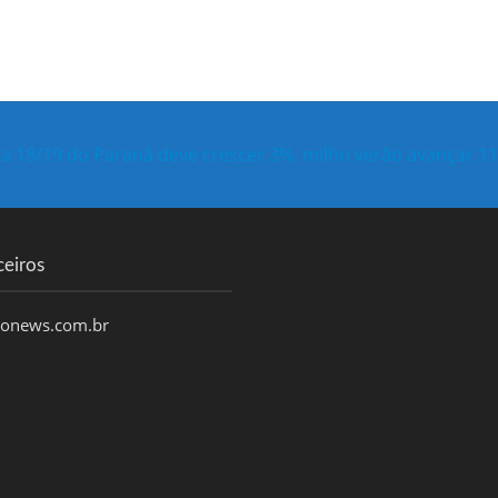
ja 18/19 do Paraná deve crescer 3%, milho verão avançar 11
ceiros
honews.com.br