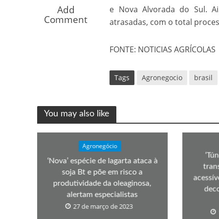
Os segredos não re
Add
e Nova Alvorada do Sul. Ai
Comment
atrasadas, com o total proce
FONTE: NOTICIAS AGRÍCOLAS
Tags
Agronegocio
brasil
You may also like
FILME: Como um Mo
Agronegócio
‘Tún
‘Nova’ espécie de lagarta ataca à
tran
soja Bt e põe em risco a
acessív
produtividade da oleaginosa,
deco
alertam especialistas
27 de março de 2023