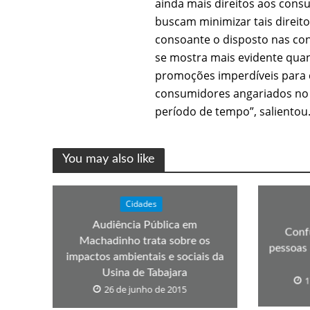
ainda mais direitos aos con
buscam minimizar tais direito
consoante o disposto nas con
se mostra mais evidente qua
promoções imperdíveis para c
consumidores angariados no 
período de tempo”, salientou
You may also like
Cidades
Audiência Pública em
Conf
Machadinho trata sobre os
pessoas 
impactos ambientais e sociais da
Usina de Tabajara
1
26 de junho de 2015