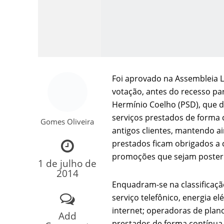
Foi aprovado na Assembleia L
votação, antes do recesso par
Hermínio Coelho (PSD), que d
Como o Cachorrinh
serviços prestados de forma
Gomes Oliveira
antigos clientes, mantendo a
prestados ficam obrigados a 
promoções que sejam posteri
1 de julho de
2014
Enquadram-se na classificaçã
serviço telefônico, energia e
internet; operadoras de plano
Add
prestados de forma contínua