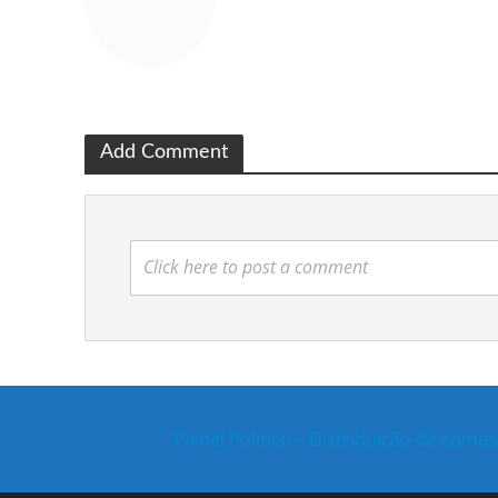
Add Comment
Click here to post a comment
Painél Politico – Distribuição de com