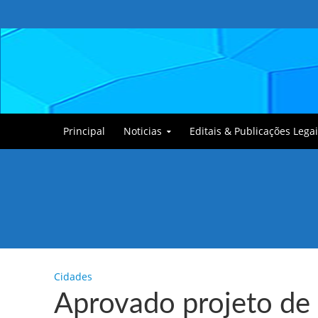
Principal
Noticias
Editais & Publicações Legai
Tullin, o Cãozinho
Cidades
Aprovado projeto de