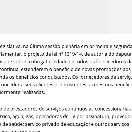
egislativa, na última sessão plenária em primeira e segund
lamentar, o projeto de lei nº 1319/14, de autoria do deput
ispõe sobre a obrigatoriedade de todos os fornecedores d
o Kong ajudou o Imperador Dom Pedro I na Independência do Brasil
 contínua, estenderem o benefício de novas promoções aos
inda os benefícios conquistados. Os fornecedores de serviç
conceder a seus clientes pré-existentes os mesmos benefíc
ormente realizadas.
o de prestadores de serviços contínuos as concessionárias
létrica, água, gás; operadoras de TV por assinatura; provedo
 de saúde; serviço privado de educação; e outros serviços
 aos consumidores.