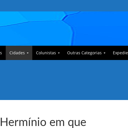
s
Cidades
Colunistas
Outras Categorias
Expedie
 Corajoso e a Anciã Marleninha na luta contra Bafoncinho e sua gangue
 Hermínio em que