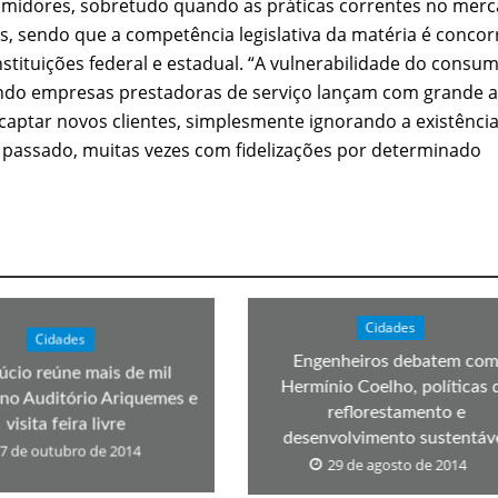
sumidores, sobretudo quando as práticas correntes no mer
s, sendo que a competência legislativa da matéria é concor
stituições federal e estadual. “A vulnerabilidade do consu
ndo empresas prestadoras de serviço lançam com grande a
aptar novos clientes, simplesmente ignorando a existênci
passado, muitas vezes com fidelizações por determinado
.
Cidades
Cidades
Engenheiros debatem co
úcio reúne mais de mil
Hermínio Coelho, políticas 
no Auditório Ariquemes e
reflorestamento e
visita feira livre
desenvolvimento sustentáv
7 de outubro de 2014
29 de agosto de 2014