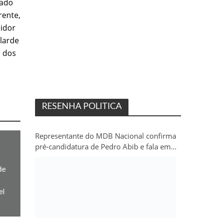
cado
rente,
midor
larde
a dos
RESENHA POLITICA
Representante do MDB Nacional confirma
pré-candidatura de Pedro Abib e fala em
“sobrevida” do partido em Rondônia
m
de
el