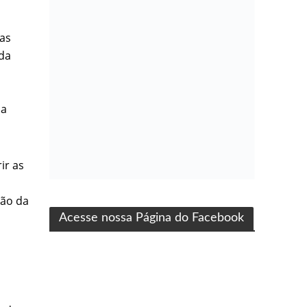
sas
 da
 a
ir as
ma produção Folha Filmes
ção da
Acesse nossa Página do Facebook
r