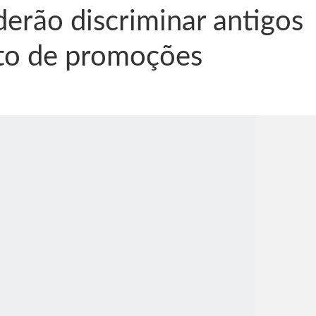
erão discriminar antigos
nto de promoções
nônima, Como usam o nome de Jesus para ganhar dinheiro
tlas intriga a Humanidade