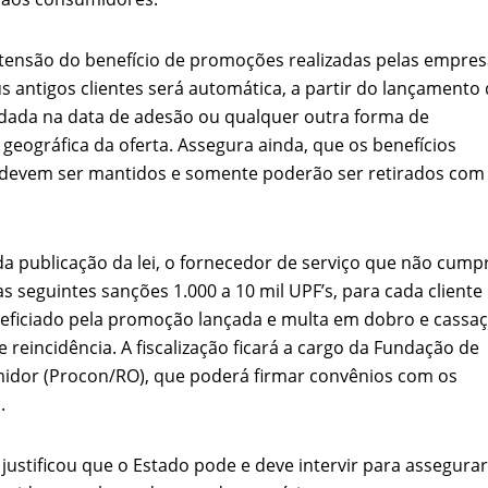
velados do livro de apocalipse
xtensão do benefício de promoções realizadas pelas empre
s antigos clientes será automática, a partir do lançamento
dada na data de adesão ou qualquer outra forma de
geográfica da oferta. Assegura ainda, que os benefícios
devem ser mantidos e somente poderão ser retirados com
da publicação da lei, o fornecedor de serviço que não cumpr
às seguintes sanções 1.000 a 10 mil UPF’s, para cada cliente
njolo salvou a vida de Flechinha, o bebe coelho – Vídeo em Português mais u
eficiado pela promoção lançada e multa em dobro e cassa
e reincidência. A fiscalização ficará a cargo da Fundação de
idor (Procon/RO), que poderá firmar convênios com os
.
ustificou que o Estado pode e deve intervir para assegura