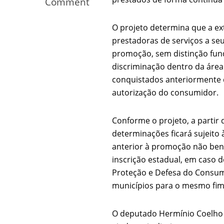
Comment
Os segredos não re
O projeto determina que a e
prestadoras de serviços a seu
promoção, sem distinção fun
discriminação dentro da área 
conquistados anteriormente 
autorização do consumidor.
Conforme o projeto, a partir 
determinações ficará sujeito 
FILME: Como um Mo
anterior à promoção não ben
inscrição estadual, em caso d
Proteção e Defesa do Consum
municípios para o mesmo fim
O deputado Hermínio Coelho j