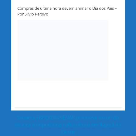
Compras de última hora devem animar o Dia dos Pais –
Por Silvio Persivo
Sistema FAPERON/SENAR promove excursão
técnica e impulsiona cafeicultura em Itapuã do
Oeste