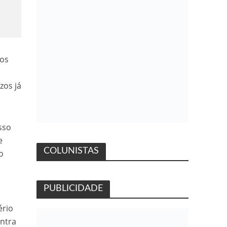
dos
r
zos já
sso
e
COLUNISTAS
o
PUBLICIDADE
ério
ontra