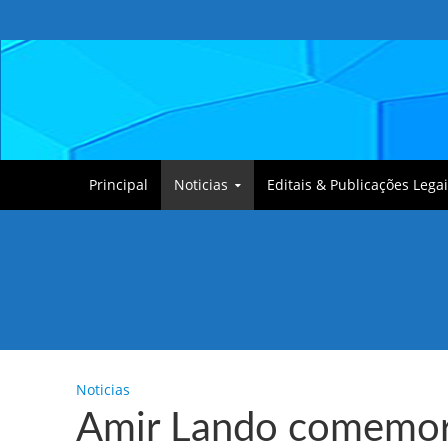
Principal
Noticias
Editais & Publicações Legai
Tullin, o Cãozinho
Noticias
Amir Lando comemora