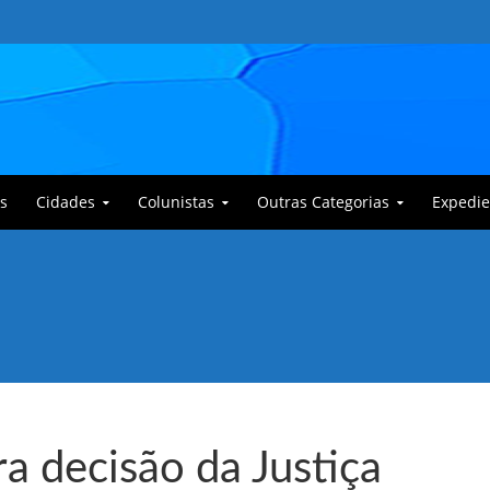
s
Cidades
Colunistas
Outras Categorias
Expedie
 Corajoso e a Anciã Marleninha na luta contra Bafoncinho e sua gangue
 decisão da Justiça