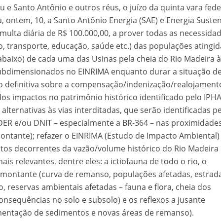
au e Santo Antônio e outros réus, o juízo da quinta vara fede
velados do livro de apocalipse
, ontem, 10, a Santo Antônio Energia (SAE) e Energia Susten
 multa diária de R$ 100.000,00, a prover todas as necessida
, transporte, educação, saúde etc.) das populações atingid
abaixo) de cada uma das Usinas pela cheia do Rio Madeira 
ubdimensionados no EINRIMA enquanto durar a situação d
o definitiva sobre a compensação/indenização/realojament
s impactos no patrimônio histórico identificado pelo IPH
 alternativas às vias interditadas, que serão identificadas p
 DER e/ou DNIT – especialmente a BR-364 – nas proximidade
njolo salvou a vida de Flechinha, o bebe coelho – Vídeo em Português mais u
montante); refazer o EINRIMA (Estudo de Impacto Ambiental)
tos decorrentes da vazão/volume histórico do Rio Madeira
is relevantes, dentre eles: a ictiofauna de todo o rio, o
 montante (curva de remanso, populações afetadas, estrad
o, reservas ambientais afetadas – fauna e flora, cheia dos
consequências no solo e subsolo) e os reflexos a jusante
entação de sedimentos e novas áreas de remanso).