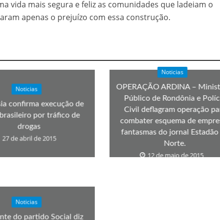
a vida mais segura e feliz as comunidades que ladeiam o
daram apenas o prejuízo com essa construção.
Noticias
OPERAÇÃO ARDINA – Minist
Noticias
Público de Rondônia e Políc
ia confirma execução de
Civil deflagram operação pa
brasileiro por tráfico de
combater esquema de empre
drogas
fantasmas do jornal Estadão
27 de abril de 2015
Norte.
12 de maio de 2015
Noticias
nte do partido Social diz