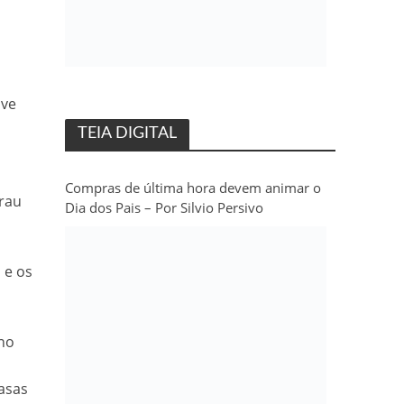
ive
TEIA DIGITAL
Compras de última hora devem animar o
irau
Dia dos Pais – Por Silvio Persivo
 e os
rno
asas