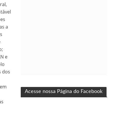
ral,
tável
des
as a
às
e
o;
AN e
elo
s dos
ma produção Folha Filmes
 em
Acesse nossa Página do Facebook
as