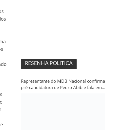
os
los
ama
os
ndo
RESENHA POLITICA
Representante do MDB Nacional confirma
pré-candidatura de Pedro Abib e fala em
“sobrevida” do partido em Rondônia
as
 o
m
o
de