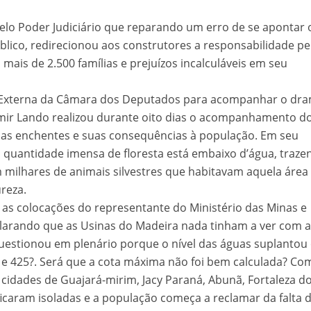
lo Poder Judiciário que reparando um erro de se apontar 
lico, redirecionou aos construtores a responsabilidade pe
ais de 2.500 famílias e prejuízos incalculáveis em seu
xterna da Câmara dos Deputados para acompanhar o dr
mir Lando realizou durante oito dias o acompanhamento d
as enchentes e suas consequências à população. Em seu
quantidade imensa de floresta está embaixo d’água, traze
om milhares de animais silvestres que habitavam aquela área
ureza.
as colocações do representante do Ministério das Minas e
clarando que as Usinas do Madeira nada tinham a ver com 
uestionou em plenário porque o nível das águas suplantou
4 e 425?. Será que a cota máxima não foi bem calculada? Co
s cidades de Guajará-mirim, Jacy Paraná, Abunã, Fortaleza d
ficaram isoladas e a população começa a reclamar da falta 