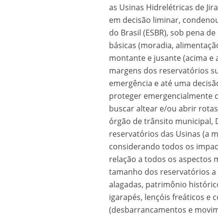
as Usinas Hidrelétricas de Jir
Os segredos não re
em decisão liminar, condenou
do Brasil (ESBR), sob pena de
básicas (moradia, alimentação
montante e jusante (acima e 
margens dos reservatórios s
emergência e até uma decisã
proteger emergencialmente do
buscar altear e/ou abrir rotas
órgão de trânsito municipal,
FILME: Como um Mo
reservatórios das Usinas (a 
considerando todos os impac
relação a todos os aspectos ma
tamanho dos reservatórios a
alagadas, patrimônio históric
igarapés, lençóis freáticos e 
(desbarrancamentos e movim