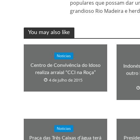
populares que possam dar um
grandioso Rio Madeira e her
You may also like
Noticias
Centro de Convivência do Idoso
Indonés
realiza arraial “CCI na Roça”
outro 
4 de julho de 2015
Noticias
Praça das Três Caixas d’água terá
Preside