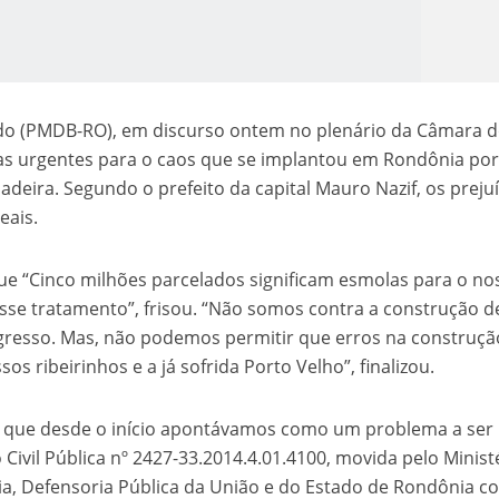
do (PMDB-RO), em discurso ontem no plenário da Câmara 
as urgentes para o caos que se implantou em Rondônia po
deira. Segundo o prefeito da capital Mauro Nazif, os prejuí
eais.
o Kong ajudou o Imperador Dom Pedro I na Independência do Brasil
que “Cinco milhões parcelados significam esmolas para o no
se tratamento”, frisou. “Não somos contra a construção d
gresso. Mas, não podemos permitir que erros na construçã
s ribeirinhos e a já sofrida Porto Velho”, finalizou.
l, que desde o início apontávamos como um problema a ser
 Civil Pública nº 2427-33.2014.4.01.4100, movida pelo Minist
a, Defensoria Pública da União e do Estado de Rondônia c