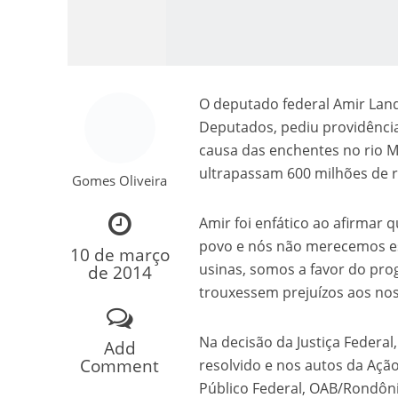
O deputado federal Amir Lan
Deputados, pediu providênci
causa das enchentes no rio Ma
ultrapassam 600 milhões de r
Gomes Oliveira
Como o Cachorrinh
Amir foi enfático ao afirmar 
povo e nós não merecemos es
10 de março
usinas, somos a favor do pro
de 2014
trouxessem prejuízos aos nosso
Na decisão da Justiça Federa
Add
Comment
resolvido e nos autos da Ação
Público Federal, OAB/Rondôni