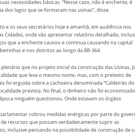
suas necessidades básicas. “Nesse caso, não é enchente, é
ia dos lagos que se formaram nas usinas”, disse.
to e os seus secretários hoje e amanhã, em audiência nos
as Cidades, onde vão apresentar relatório detalhado, inclus
gos que a enchente causou e continua causando na capital
eirinhas e nos distritos ao longo da BR-364.
lenário que no projeto inicial da construção das Usinas, J
ocalidade que leva o mesmo nome, mas, com o pretexto de
ais foi erguida sobre a cachoeira denominada “Caldeirão do
ocalidade prevista. No final, o dinheiro não foi economizado
 época ninguém questionou. Onde estavam os órgãos
o parlamentar cobrou medidas enérgicas por parte do gove
ão de recursos que possam verdadeiramente suprir as
s, inclusive pensando na possibilidade de construção de c