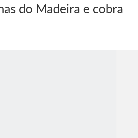
inas do Madeira e cobra
nônima, Como usam o nome de Jesus para ganhar dinheiro
tlas intriga a Humanidade